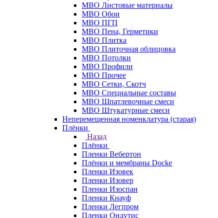
МВО Листовые материалы
МВО Обои
МВО ПГП
МВО Пена, Герметики
МВО Плитка
МВО Плиточная облицовка
МВО Потолки
МВО Профили
МВО Прочее
МВО Сетки, Скотч
МВО Специальные составы
МВО Шпатлевочные смеси
МВО Штукатурные смеси
Неперемещенная номенклатура (старая)
Плёнки
Назад
Плёнки
Пленки Вебертон
Плёнки и мембраны Docke
Пленки Изовек
Пленки Изовер
Пленки Изоспан
Пленки Кнауф
Пленки Легпром
Пленки Ондутис