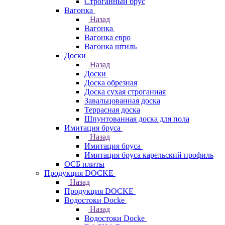
Строганный брус
Вагонка
Назад
Вагонка
Вагонка евро
Вагонка штиль
Доски
Назад
Доски
Доска обрезная
Доска сухая строганная
Завальцованная доска
Террасная доска
Шпунтованная доска для пола
Имитация бруса
Назад
Имитация бруса
Имитация бруса карельский профиль
ОСБ плиты
Продукция DOCKE
Назад
Продукция DOCKE
Водостоки Docke
Назад
Водостоки Docke