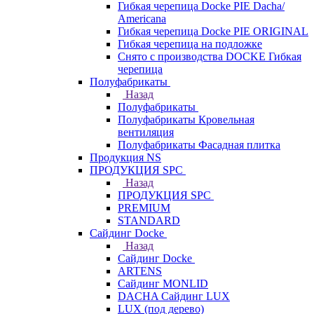
Гибкая черепица Docke PIE Dacha/
Americana
Гибкая черепица Docke PIE ОRIGINАL
Гибкая черепица на подложке
Снято с производства DOCKE Гибкая
черепица
Полуфабрикаты
Назад
Полуфабрикаты
Полуфабрикаты Кровельная
вентиляция
Полуфабрикаты Фасадная плитка
Продукция NS
ПРОДУКЦИЯ SPC
Назад
ПРОДУКЦИЯ SPC
PREMIUM
STANDARD
Сайдинг Docke
Назад
Сайдинг Docke
ARTENS
Cайдинг MONLID
DACHA Сайдинг LUX
LUX (под дерево)