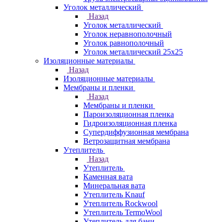
Уголок металлический
Назад
Уголок металлический
Уголок неравнополочный
Уголок равнополочный
Уголок металлический 25х25
Изоляционные материалы
Назад
Изоляционные материалы
Мембраны и пленки
Назад
Мембраны и пленки
Пароизоляционная пленка
Гидроизоляционная пленка
Супердиффузионная мембрана
Ветрозащитная мембрана
Утеплитель
Назад
Утеплитель
Каменная вата
Минеральная вата
Утеплитель Knauf
Утеплитель Rockwool
Утеплитель TermoWool
Утеплитель для бани