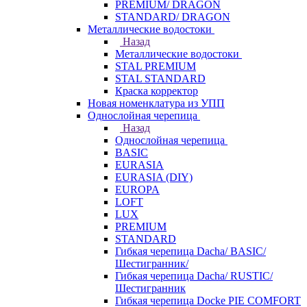
PREMIUM/ DRAGON
STANDARD/ DRAGON
Металлические водостоки
Назад
Металлические водостоки
STAL PREMIUM
STAL STANDARD
Краска корректор
Новая номенклатура из УПП
Однослойная черепица
Назад
Однослойная черепица
BASIC
EURASIA
EURASIA (DIY)
EUROPA
LOFT
LUX
PREMIUM
STANDARD
Гибкая черепица Dacha/ BASIC/
Шестигранник/
Гибкая черепица Dacha/ RUSTIC/
Шестигранник
Гибкая черепица Docke PIE COMFORT