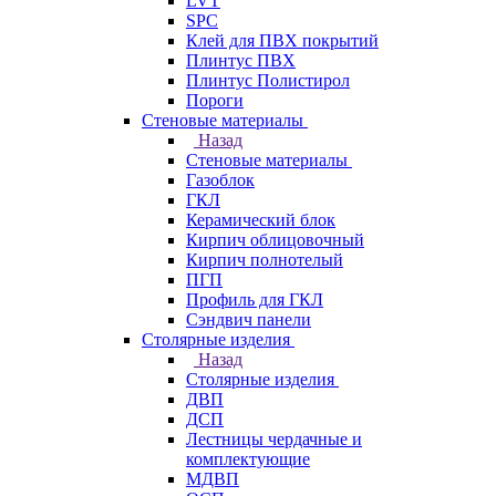
LVT
SPC
Клей для ПВХ покрытий
Плинтус ПВХ
Плинтус Полистирол
Пороги
Стеновые материалы
Назад
Стеновые материалы
Газоблок
ГКЛ
Керамический блок
Кирпич облицовочный
Кирпич полнотелый
ПГП
Профиль для ГКЛ
Сэндвич панели
Столярные изделия
Назад
Столярные изделия
ДВП
ДСП
Лестницы чердачные и
комплектующие
МДВП