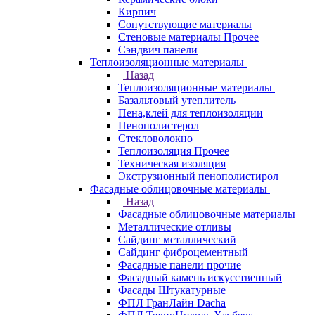
Кирпич
Сопутствующие материалы
Стеновые материалы Прочее
Сэндвич панели
Теплоизоляционные материалы
Назад
Теплоизоляционные материалы
Базальтовый утеплитель
Пена,клей для теплоизоляции
Пенополистерол
Стекловолокно
Теплоизоляция Прочее
Техническая изоляция
Экструзионный пенополистирол
Фасадные облицовочные материалы
Назад
Фасадные облицовочные материалы
Металлические отливы
Сайдинг металлический
Сайдинг фиброцементный
Фасадные панели прочие
Фасадный камень искусственный
Фасады Штукатурные
ФПЛ ГранЛайн Dacha