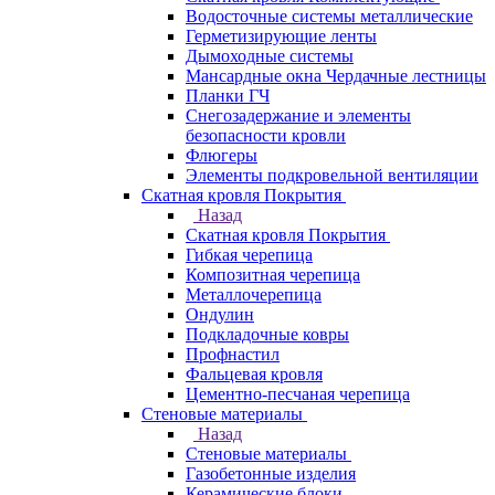
Водосточные системы металлические
Герметизирующие ленты
Дымоходные системы
Мансардные окна Чердачные лестницы
Планки ГЧ
Снегозадержание и элементы
безопасности кровли
Флюгеры
Элементы подкровельной вентиляции
Скатная кровля Покрытия
Назад
Скатная кровля Покрытия
Гибкая черепица
Композитная черепица
Металлочерепица
Ондулин
Подкладочные ковры
Профнастил
Фальцевая кровля
Цементно-песчаная черепица
Стеновые материалы
Назад
Стеновые материалы
Газобетонные изделия
Керамические блоки