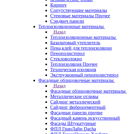
Кирпич
Сопутствующие материалы
Стеновые материалы Прочее
Сэндвич панели
Теплоизоляционные материалы
Назад
Теплоизоляционные материалы
Базальтовый утеплитель
Пена,клей для теплоизоляции
Пенополистерол
Стекловолокно
Теплоизоляция Прочее
Техническая изоляция
Экструзионный пенополистирол
Фасадные облицовочные материалы
Назад
Фасадные облицовочные материалы
Металлические отливы
Сайдинг металлический
Сайдинг фиброцементный
Фасадные панели прочие
Фасадный камень искусственный
Фасады Штукатурные
ФПЛ ГранЛайн Dacha