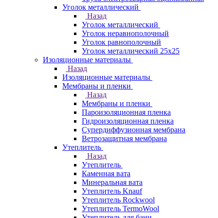
Уголок металлический
Назад
Уголок металлический
Уголок неравнополочный
Уголок равнополочный
Уголок металлический 25х25
Изоляционные материалы
Назад
Изоляционные материалы
Мембраны и пленки
Назад
Мембраны и пленки
Пароизоляционная пленка
Гидроизоляционная пленка
Супердиффузионная мембрана
Ветрозащитная мембрана
Утеплитель
Назад
Утеплитель
Каменная вата
Минеральная вата
Утеплитель Knauf
Утеплитель Rockwool
Утеплитель TermoWool
Утеплитель для бани