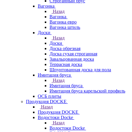
Строганный брус
Вагонка
Назад
Вагонка
Вагонка евро
Вагонка штиль
Доски
Назад
Доски
Доска обрезная
Доска сухая строганная
Завальцованная доска
Террасная доска
Шпунтованная доска для пола
Имитация бруса
Назад
Имитация бруса
Имитация бруса карельский профиль
ОСБ плиты
Продукция DOCKE
Назад
Продукция DOCKE
Водостоки Docke
Назад
Водостоки Docke