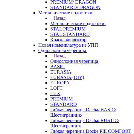
PREMIUM/ DRAGON
STANDARD/ DRAGON
Металлические водостоки
Назад
Металлические водостоки
STAL PREMIUM
STAL STANDARD
Краска корректор
Новая номенклатура из УПП
Однослойная черепица
Назад
Однослойная черепица
BASIC
EURASIA
EURASIA (DIY)
EUROPA
LOFT
LUX
PREMIUM
STANDARD
Гибкая черепица Dacha/ BASIC/
Шестигранник/
Гибкая черепица Dacha/ RUSTIC/
Шестигранник
Гибкая черепица Docke PIE COMFORT