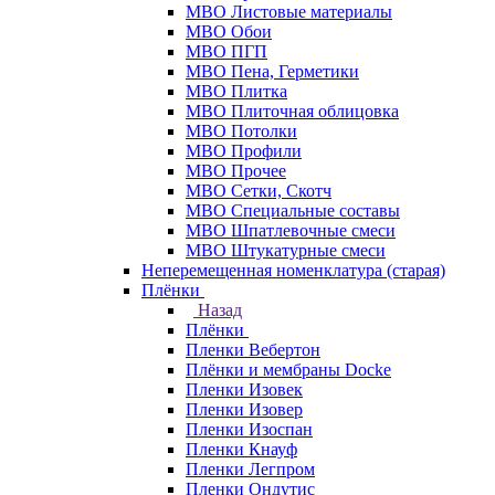
МВО Листовые материалы
МВО Обои
МВО ПГП
МВО Пена, Герметики
МВО Плитка
МВО Плиточная облицовка
МВО Потолки
МВО Профили
МВО Прочее
МВО Сетки, Скотч
МВО Специальные составы
МВО Шпатлевочные смеси
МВО Штукатурные смеси
Неперемещенная номенклатура (старая)
Плёнки
Назад
Плёнки
Пленки Вебертон
Плёнки и мембраны Docke
Пленки Изовек
Пленки Изовер
Пленки Изоспан
Пленки Кнауф
Пленки Легпром
Пленки Ондутис