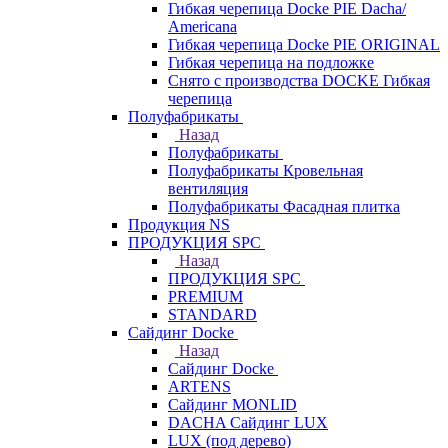
Гибкая черепица Docke PIE Dacha/
Americana
Гибкая черепица Docke PIE ОRIGINАL
Гибкая черепица на подложке
Снято с производства DOCKE Гибкая
черепица
Полуфабрикаты
Назад
Полуфабрикаты
Полуфабрикаты Кровельная
вентиляция
Полуфабрикаты Фасадная плитка
Продукция NS
ПРОДУКЦИЯ SPC
Назад
ПРОДУКЦИЯ SPC
PREMIUM
STANDARD
Сайдинг Docke
Назад
Сайдинг Docke
ARTENS
Cайдинг MONLID
DACHA Сайдинг LUX
LUX (под дерево)