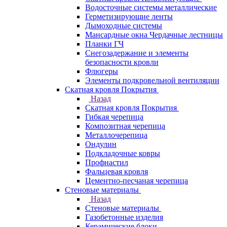
Водосточные системы металлические
Герметизирующие ленты
Дымоходные системы
Мансардные окна Чердачные лестницы
Планки ГЧ
Снегозадержание и элементы
безопасности кровли
Флюгеры
Элементы подкровельной вентиляции
Скатная кровля Покрытия
Назад
Скатная кровля Покрытия
Гибкая черепица
Композитная черепица
Металлочерепица
Ондулин
Подкладочные ковры
Профнастил
Фальцевая кровля
Цементно-песчаная черепица
Стеновые материалы
Назад
Стеновые материалы
Газобетонные изделия
Керамические блоки