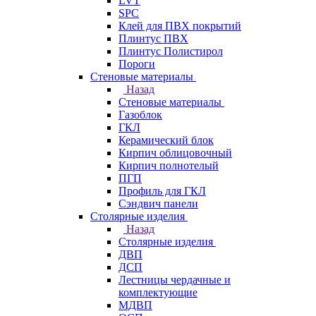
LVT
SPC
Клей для ПВХ покрытий
Плинтус ПВХ
Плинтус Полистирол
Пороги
Стеновые материалы
Назад
Стеновые материалы
Газоблок
ГКЛ
Керамический блок
Кирпич облицовочный
Кирпич полнотелый
ПГП
Профиль для ГКЛ
Сэндвич панели
Столярные изделия
Назад
Столярные изделия
ДВП
ДСП
Лестницы чердачные и
комплектующие
МДВП