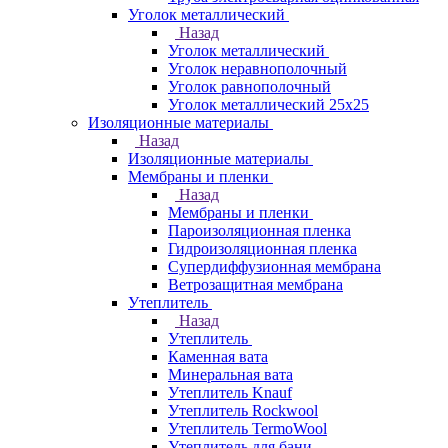
Уголок металлический
Назад
Уголок металлический
Уголок неравнополочный
Уголок равнополочный
Уголок металлический 25х25
Изоляционные материалы
Назад
Изоляционные материалы
Мембраны и пленки
Назад
Мембраны и пленки
Пароизоляционная пленка
Гидроизоляционная пленка
Супердиффузионная мембрана
Ветрозащитная мембрана
Утеплитель
Назад
Утеплитель
Каменная вата
Минеральная вата
Утеплитель Knauf
Утеплитель Rockwool
Утеплитель TermoWool
Утеплитель для бани