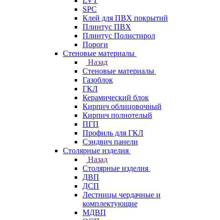
LVT
SPC
Клей для ПВХ покрытий
Плинтус ПВХ
Плинтус Полистирол
Пороги
Стеновые материалы
Назад
Стеновые материалы
Газоблок
ГКЛ
Керамический блок
Кирпич облицовочный
Кирпич полнотелый
ПГП
Профиль для ГКЛ
Сэндвич панели
Столярные изделия
Назад
Столярные изделия
ДВП
ДСП
Лестницы чердачные и
комплектующие
МДВП