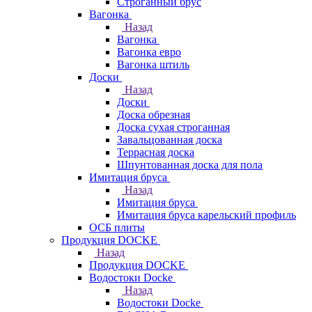
Строганный брус
Вагонка
Назад
Вагонка
Вагонка евро
Вагонка штиль
Доски
Назад
Доски
Доска обрезная
Доска сухая строганная
Завальцованная доска
Террасная доска
Шпунтованная доска для пола
Имитация бруса
Назад
Имитация бруса
Имитация бруса карельский профиль
ОСБ плиты
Продукция DOCKE
Назад
Продукция DOCKE
Водостоки Docke
Назад
Водостоки Docke