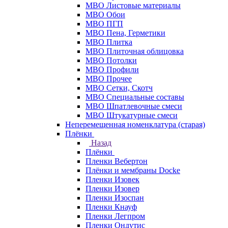
МВО Листовые материалы
МВО Обои
МВО ПГП
МВО Пена, Герметики
МВО Плитка
МВО Плиточная облицовка
МВО Потолки
МВО Профили
МВО Прочее
МВО Сетки, Скотч
МВО Специальные составы
МВО Шпатлевочные смеси
МВО Штукатурные смеси
Неперемещенная номенклатура (старая)
Плёнки
Назад
Плёнки
Пленки Вебертон
Плёнки и мембраны Docke
Пленки Изовек
Пленки Изовер
Пленки Изоспан
Пленки Кнауф
Пленки Легпром
Пленки Ондутис