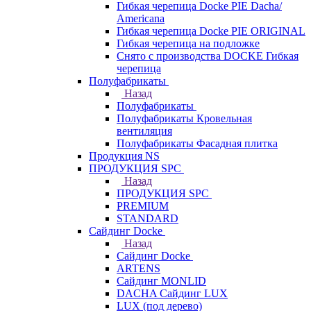
Гибкая черепица Docke PIE Dacha/
Americana
Гибкая черепица Docke PIE ОRIGINАL
Гибкая черепица на подложке
Снято с производства DOCKE Гибкая
черепица
Полуфабрикаты
Назад
Полуфабрикаты
Полуфабрикаты Кровельная
вентиляция
Полуфабрикаты Фасадная плитка
Продукция NS
ПРОДУКЦИЯ SPC
Назад
ПРОДУКЦИЯ SPC
PREMIUM
STANDARD
Сайдинг Docke
Назад
Сайдинг Docke
ARTENS
Cайдинг MONLID
DACHA Сайдинг LUX
LUX (под дерево)