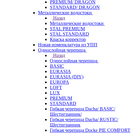
PREMIUM/ DRAGON
STANDARD/ DRAGON
Металлические водостоки
Назад
Металлические водостоки
STAL PREMIUM
STAL STANDARD
Краска корректор
Новая номенклатура из УПП
Однослойная черепица
Назад
Однослойная черепица
BASIC
EURASIA
EURASIA (DIY)
EUROPA
LOFT
LUX
PREMIUM
STANDARD
Гибкая черепица Dacha/ BASIC/
Шестигранник/
Гибкая черепица Dacha/ RUSTIC/
Шестигранник
Гибкая черепица Docke PIE COMFORT