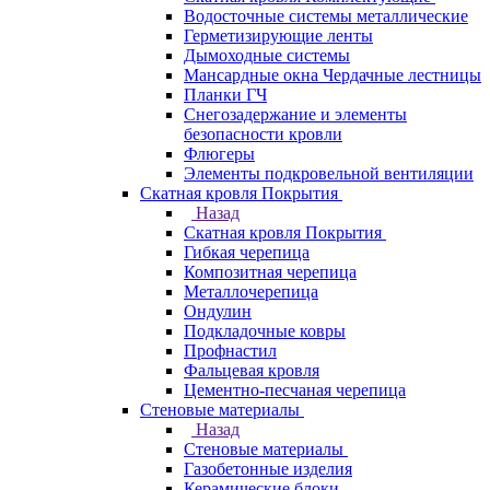
Водосточные системы металлические
Герметизирующие ленты
Дымоходные системы
Мансардные окна Чердачные лестницы
Планки ГЧ
Снегозадержание и элементы
безопасности кровли
Флюгеры
Элементы подкровельной вентиляции
Скатная кровля Покрытия
Назад
Скатная кровля Покрытия
Гибкая черепица
Композитная черепица
Металлочерепица
Ондулин
Подкладочные ковры
Профнастил
Фальцевая кровля
Цементно-песчаная черепица
Стеновые материалы
Назад
Стеновые материалы
Газобетонные изделия
Керамические блоки