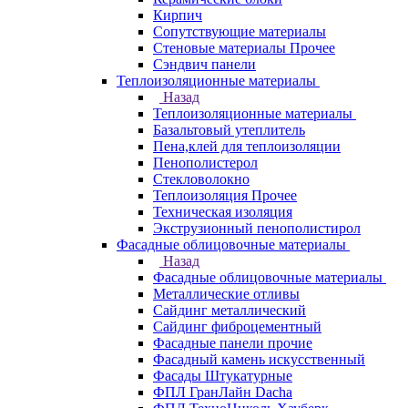
Кирпич
Сопутствующие материалы
Стеновые материалы Прочее
Сэндвич панели
Теплоизоляционные материалы
Назад
Теплоизоляционные материалы
Базальтовый утеплитель
Пена,клей для теплоизоляции
Пенополистерол
Стекловолокно
Теплоизоляция Прочее
Техническая изоляция
Экструзионный пенополистирол
Фасадные облицовочные материалы
Назад
Фасадные облицовочные материалы
Металлические отливы
Сайдинг металлический
Сайдинг фиброцементный
Фасадные панели прочие
Фасадный камень искусственный
Фасады Штукатурные
ФПЛ ГранЛайн Dacha