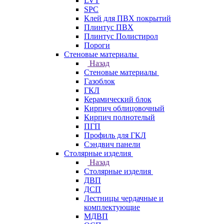
LVT
SPC
Клей для ПВХ покрытий
Плинтус ПВХ
Плинтус Полистирол
Пороги
Стеновые материалы
Назад
Стеновые материалы
Газоблок
ГКЛ
Керамический блок
Кирпич облицовочный
Кирпич полнотелый
ПГП
Профиль для ГКЛ
Сэндвич панели
Столярные изделия
Назад
Столярные изделия
ДВП
ДСП
Лестницы чердачные и
комплектующие
МДВП