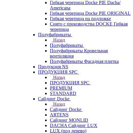
Гибкая черепица Docke PIE Dacha/
Americana
Гибкая черепица Docke PIE ОRIGINАL
Гибкая черепица на подложке
Снято с производства DOCKE Гибкая
черепица
Полуфабрикаты
Назад
Полуфабрикаты
Полуфабрикаты Кровельная
вентиляция
Полуфабрикаты Фасадная плитка
Продукция NS
ПРОДУКЦИЯ SPC
Назад
ПРОДУКЦИЯ SPC
PREMIUM
STANDARD
Сайдинг Docke
Назад
Сайдинг Docke
ARTENS
Cайдинг MONLID
DACHA Сайдинг LUX
LUX (под дерево)