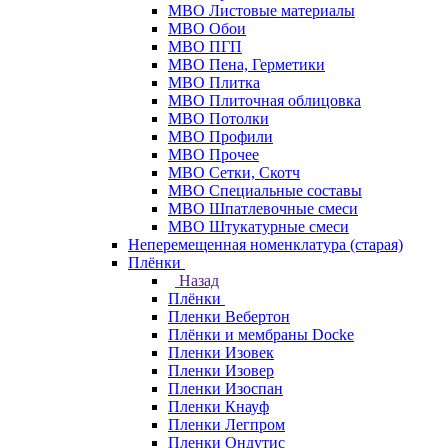
МВО Листовые материалы
МВО Обои
МВО ПГП
МВО Пена, Герметики
МВО Плитка
МВО Плиточная облицовка
МВО Потолки
МВО Профили
МВО Прочее
МВО Сетки, Скотч
МВО Специальные составы
МВО Шпатлевочные смеси
МВО Штукатурные смеси
Неперемещенная номенклатура (старая)
Плёнки
Назад
Плёнки
Пленки Вебертон
Плёнки и мембраны Docke
Пленки Изовек
Пленки Изовер
Пленки Изоспан
Пленки Кнауф
Пленки Легпром
Пленки Ондутис