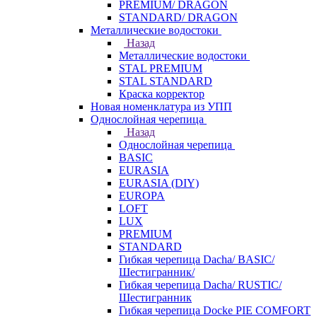
PREMIUM/ DRAGON
STANDARD/ DRAGON
Металлические водостоки
Назад
Металлические водостоки
STAL PREMIUM
STAL STANDARD
Краска корректор
Новая номенклатура из УПП
Однослойная черепица
Назад
Однослойная черепица
BASIC
EURASIA
EURASIA (DIY)
EUROPA
LOFT
LUX
PREMIUM
STANDARD
Гибкая черепица Dacha/ BASIC/
Шестигранник/
Гибкая черепица Dacha/ RUSTIC/
Шестигранник
Гибкая черепица Docke PIE COMFORT