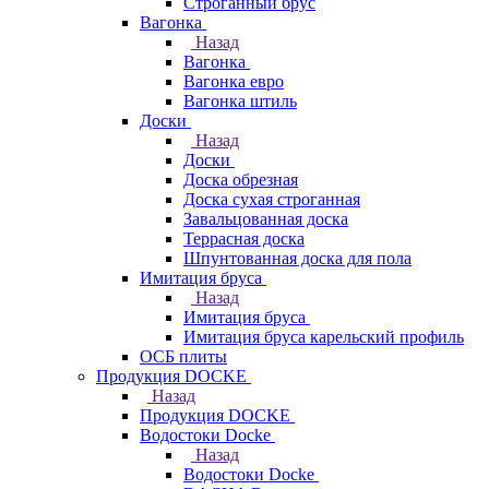
Строганный брус
Вагонка
Назад
Вагонка
Вагонка евро
Вагонка штиль
Доски
Назад
Доски
Доска обрезная
Доска сухая строганная
Завальцованная доска
Террасная доска
Шпунтованная доска для пола
Имитация бруса
Назад
Имитация бруса
Имитация бруса карельский профиль
ОСБ плиты
Продукция DOCKE
Назад
Продукция DOCKE
Водостоки Docke
Назад
Водостоки Docke