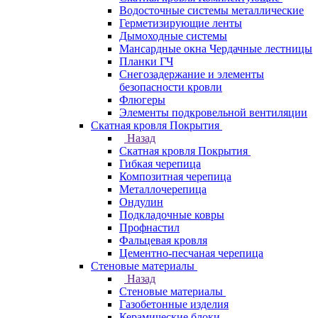
Водосточные системы металлические
Герметизирующие ленты
Дымоходные системы
Мансардные окна Чердачные лестницы
Планки ГЧ
Снегозадержание и элементы
безопасности кровли
Флюгеры
Элементы подкровельной вентиляции
Скатная кровля Покрытия
Назад
Скатная кровля Покрытия
Гибкая черепица
Композитная черепица
Металлочерепица
Ондулин
Подкладочные ковры
Профнастил
Фальцевая кровля
Цементно-песчаная черепица
Стеновые материалы
Назад
Стеновые материалы
Газобетонные изделия
Керамические блоки