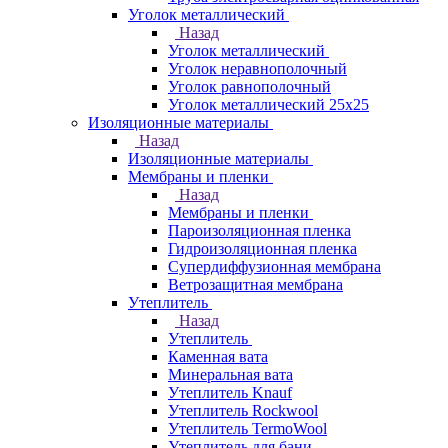
Уголок металлический
Назад
Уголок металлический
Уголок неравнополочный
Уголок равнополочный
Уголок металлический 25х25
Изоляционные материалы
Назад
Изоляционные материалы
Мембраны и пленки
Назад
Мембраны и пленки
Пароизоляционная пленка
Гидроизоляционная пленка
Супердиффузионная мембрана
Ветрозащитная мембрана
Утеплитель
Назад
Утеплитель
Каменная вата
Минеральная вата
Утеплитель Knauf
Утеплитель Rockwool
Утеплитель TermoWool
Утеплитель для бани