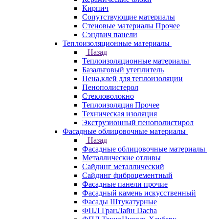
Кирпич
Сопутствующие материалы
Стеновые материалы Прочее
Сэндвич панели
Теплоизоляционные материалы
Назад
Теплоизоляционные материалы
Базальтовый утеплитель
Пена,клей для теплоизоляции
Пенополистерол
Стекловолокно
Теплоизоляция Прочее
Техническая изоляция
Экструзионный пенополистирол
Фасадные облицовочные материалы
Назад
Фасадные облицовочные материалы
Металлические отливы
Сайдинг металлический
Сайдинг фиброцементный
Фасадные панели прочие
Фасадный камень искусственный
Фасады Штукатурные
ФПЛ ГранЛайн Dacha