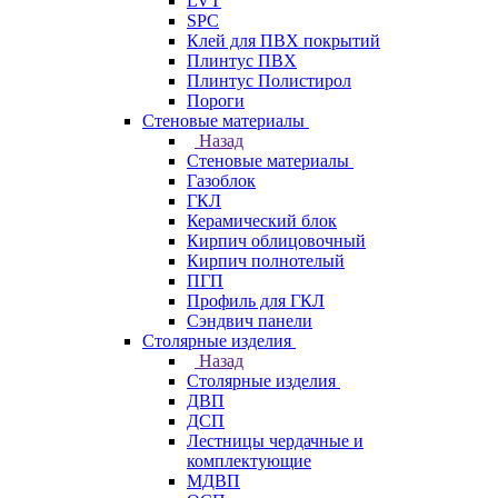
LVT
SPC
Клей для ПВХ покрытий
Плинтус ПВХ
Плинтус Полистирол
Пороги
Стеновые материалы
Назад
Стеновые материалы
Газоблок
ГКЛ
Керамический блок
Кирпич облицовочный
Кирпич полнотелый
ПГП
Профиль для ГКЛ
Сэндвич панели
Столярные изделия
Назад
Столярные изделия
ДВП
ДСП
Лестницы чердачные и
комплектующие
МДВП