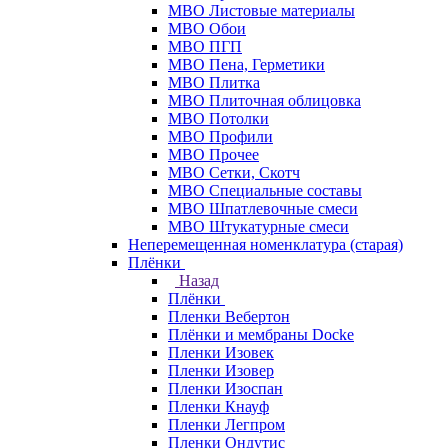
МВО Листовые материалы
МВО Обои
МВО ПГП
МВО Пена, Герметики
МВО Плитка
МВО Плиточная облицовка
МВО Потолки
МВО Профили
МВО Прочее
МВО Сетки, Скотч
МВО Специальные составы
МВО Шпатлевочные смеси
МВО Штукатурные смеси
Неперемещенная номенклатура (старая)
Плёнки
Назад
Плёнки
Пленки Вебертон
Плёнки и мембраны Docke
Пленки Изовек
Пленки Изовер
Пленки Изоспан
Пленки Кнауф
Пленки Легпром
Пленки Ондутис