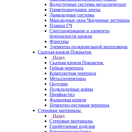
Водосточные системы металлические
Герметизирующие ленты
Дымоходные системы
Мансардные окна Чердачные лестницы
Планки ГЧ
Снегозадержание и элементы
безопасности кровли
Флюгеры
Элементы подкровельной вентиляции
Скатная кровля Покрытия
Назад
Скатная кровля Покрытия
Гибкая черепица
Композитная черепица
Металлочерепица
Ондулин
Подкладочные ковры
Профнастил
Фальцевая кровля
Цементно-песчаная черепица
Стеновые материалы
Назад
Стеновые материалы
Газобетонные изделия
Керамические блоки