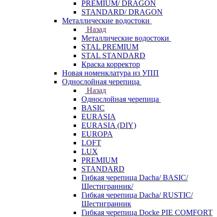
PREMIUM/ DRAGON
STANDARD/ DRAGON
Металлические водостоки
Назад
Металлические водостоки
STAL PREMIUM
STAL STANDARD
Краска корректор
Новая номенклатура из УПП
Однослойная черепица
Назад
Однослойная черепица
BASIC
EURASIA
EURASIA (DIY)
EUROPA
LOFT
LUX
PREMIUM
STANDARD
Гибкая черепица Dacha/ BASIC/
Шестигранник/
Гибкая черепица Dacha/ RUSTIC/
Шестигранник
Гибкая черепица Docke PIE COMFORT