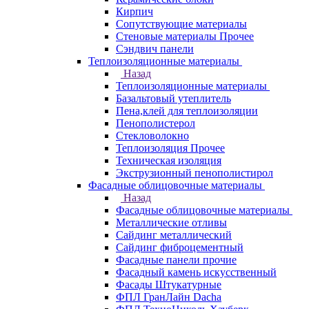
Кирпич
Сопутствующие материалы
Стеновые материалы Прочее
Сэндвич панели
Теплоизоляционные материалы
Назад
Теплоизоляционные материалы
Базальтовый утеплитель
Пена,клей для теплоизоляции
Пенополистерол
Стекловолокно
Теплоизоляция Прочее
Техническая изоляция
Экструзионный пенополистирол
Фасадные облицовочные материалы
Назад
Фасадные облицовочные материалы
Металлические отливы
Сайдинг металлический
Сайдинг фиброцементный
Фасадные панели прочие
Фасадный камень искусственный
Фасады Штукатурные
ФПЛ ГранЛайн Dacha