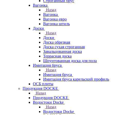
Строганный брус
Вагонка
Назад
Вагонка
Вагонка евро
Вагонка штиль
Доски
Назад
Доски
Доска обрезная
Доска сухая строганная
Завальцованная доска
Террасная доска
Шпунтованная доска для пола
Имитация бруса
Назад
Имитация бруса
Имитация бруса карельский профиль
ОСБ плиты
Продукция DOCKE
Назад
Продукция DOCKE
Водостоки Docke
Назад
Водостоки Docke