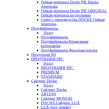
Гибкая черепица Docke PIE Dacha/
Americana
Гибкая черепица Docke PIE ОRIGINАL
Гибкая черепица на подложке
Снято с производства DOCKE Гибкая
черепица
Полуфабрикаты
Назад
Полуфабрикаты
Полуфабрикаты Кровельная
вентиляция
Полуфабрикаты Фасадная плитка
Продукция NS
ПРОДУКЦИЯ SPC
Назад
ПРОДУКЦИЯ SPC
PREMIUM
STANDARD
Сайдинг Docke
Назад
Сайдинг Docke
ARTENS
Cайдинг MONLID
DACHA Сайдинг LUX
LUX (под дерево)