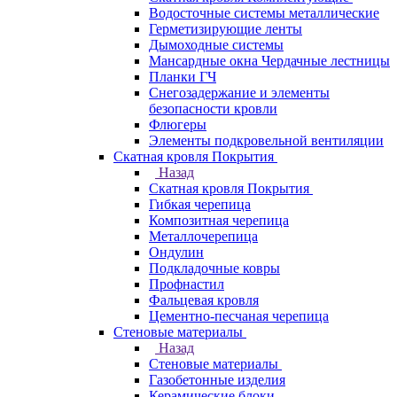
Водосточные системы металлические
Герметизирующие ленты
Дымоходные системы
Мансардные окна Чердачные лестницы
Планки ГЧ
Снегозадержание и элементы
безопасности кровли
Флюгеры
Элементы подкровельной вентиляции
Скатная кровля Покрытия
Назад
Скатная кровля Покрытия
Гибкая черепица
Композитная черепица
Металлочерепица
Ондулин
Подкладочные ковры
Профнастил
Фальцевая кровля
Цементно-песчаная черепица
Стеновые материалы
Назад
Стеновые материалы
Газобетонные изделия
Керамические блоки