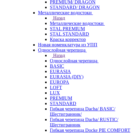
PREMIUM/ DRAGON
STANDARD/ DRAGON
Металлические водостоки
Назад
Металлические водостоки
STAL PREMIUM
STAL STANDARD
Краска корректор
Новая номенклатура из УПП
Однослойная черепица
Назад
Однослойная черепица
BASIC
EURASIA
EURASIA (DIY)
EUROPA
LOFT
LUX
PREMIUM
STANDARD
Гибкая черепица Dacha/ BASIC/
Шестигранник/
Гибкая черепица Dacha/ RUSTIC/
Шестигранник
Гибкая черепица Docke PIE COMFORT