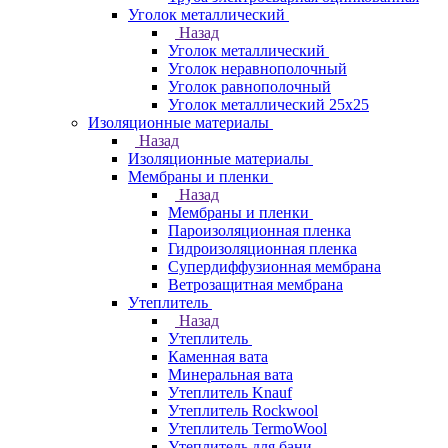
Уголок металлический
Назад
Уголок металлический
Уголок неравнополочный
Уголок равнополочный
Уголок металлический 25х25
Изоляционные материалы
Назад
Изоляционные материалы
Мембраны и пленки
Назад
Мембраны и пленки
Пароизоляционная пленка
Гидроизоляционная пленка
Супердиффузионная мембрана
Ветрозащитная мембрана
Утеплитель
Назад
Утеплитель
Каменная вата
Минеральная вата
Утеплитель Knauf
Утеплитель Rockwool
Утеплитель TermoWool
Утеплитель для бани