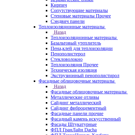
Кирпич
Сопутствующие материалы
Стеновые материалы Прочее
Сэндвич панели
Теплоизоляционные материалы
Назад
Теплоизоляционные материалы
Базальтовый утеплитель
Пена,клей для теплоизоляции
Пенополистерол
Стекловолокно
Теплоизоляция Прочее
Техническая изоляция
Экструзионный пенополистирол
Фасадные облицовочные материалы
Назад
Фасадные облицовочные материалы
Металлические отливы
Сайдинг металлический
Сайдинг фиброцементный
Фасадные панели прочие
Фасадный камень искусственный
Фасады Штукатурные
ФПЛ ГранЛайн Dacha