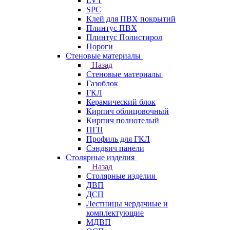
LVT
SPC
Клей для ПВХ покрытий
Плинтус ПВХ
Плинтус Полистирол
Пороги
Стеновые материалы
Назад
Стеновые материалы
Газоблок
ГКЛ
Керамический блок
Кирпич облицовочный
Кирпич полнотелый
ПГП
Профиль для ГКЛ
Сэндвич панели
Столярные изделия
Назад
Столярные изделия
ДВП
ДСП
Лестницы чердачные и
комплектующие
МДВП