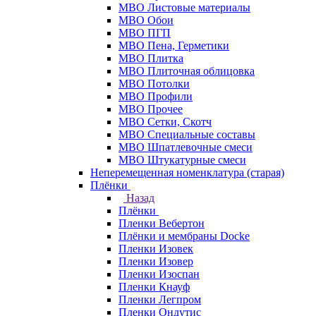
МВО Листовые материалы
МВО Обои
МВО ПГП
МВО Пена, Герметики
МВО Плитка
МВО Плиточная облицовка
МВО Потолки
МВО Профили
МВО Прочее
МВО Сетки, Скотч
МВО Специальные составы
МВО Шпатлевочные смеси
МВО Штукатурные смеси
Неперемещенная номенклатура (старая)
Плёнки
Назад
Плёнки
Пленки Вебертон
Плёнки и мембраны Docke
Пленки Изовек
Пленки Изовер
Пленки Изоспан
Пленки Кнауф
Пленки Легпром
Пленки Ондутис