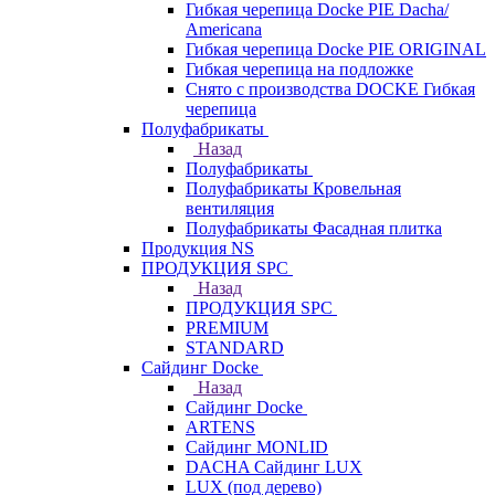
Гибкая черепица Docke PIE Dacha/
Americana
Гибкая черепица Docke PIE ОRIGINАL
Гибкая черепица на подложке
Снято с производства DOCKE Гибкая
черепица
Полуфабрикаты
Назад
Полуфабрикаты
Полуфабрикаты Кровельная
вентиляция
Полуфабрикаты Фасадная плитка
Продукция NS
ПРОДУКЦИЯ SPC
Назад
ПРОДУКЦИЯ SPC
PREMIUM
STANDARD
Сайдинг Docke
Назад
Сайдинг Docke
ARTENS
Cайдинг MONLID
DACHA Сайдинг LUX
LUX (под дерево)