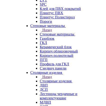
LVT
SPC
Клей для ПВХ покрытий
Плинтус ПВХ
Плинтус Полистирол
Пороги
Стеновые материалы
Назад
Стеновые материалы
Газоблок
ГКЛ
Керамический блок
Кирпич облицовочный
Кирпич полнотелый
ПГП
Профиль для ГКЛ
Сэндвич панели
Столярные изделия
Назад
Столярные изделия
ДВП
ДСП
Лестницы чердачные и
комплектующие
МДВП