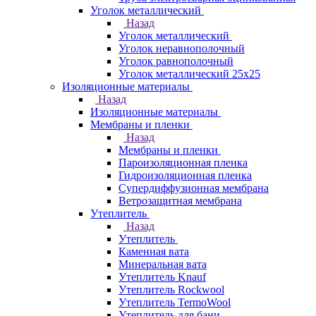
Уголок металлический
Назад
Уголок металлический
Уголок неравнополочный
Уголок равнополочный
Уголок металлический 25х25
Изоляционные материалы
Назад
Изоляционные материалы
Мембраны и пленки
Назад
Мембраны и пленки
Пароизоляционная пленка
Гидроизоляционная пленка
Супердиффузионная мембрана
Ветрозащитная мембрана
Утеплитель
Назад
Утеплитель
Каменная вата
Минеральная вата
Утеплитель Knauf
Утеплитель Rockwool
Утеплитель TermoWool
Утеплитель для бани