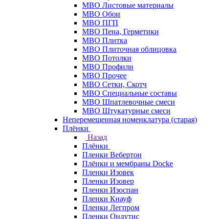
МВО Листовые материалы
МВО Обои
МВО ПГП
МВО Пена, Герметики
МВО Плитка
МВО Плиточная облицовка
МВО Потолки
МВО Профили
МВО Прочее
МВО Сетки, Скотч
МВО Специальные составы
МВО Шпатлевочные смеси
МВО Штукатурные смеси
Неперемещенная номенклатура (старая)
Плёнки
Назад
Плёнки
Пленки Вебертон
Плёнки и мембраны Docke
Пленки Изовек
Пленки Изовер
Пленки Изоспан
Пленки Кнауф
Пленки Легпром
Пленки Ондутис