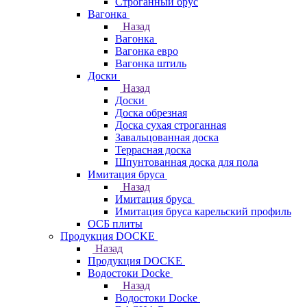
Строганный брус
Вагонка
Назад
Вагонка
Вагонка евро
Вагонка штиль
Доски
Назад
Доски
Доска обрезная
Доска сухая строганная
Завальцованная доска
Террасная доска
Шпунтованная доска для пола
Имитация бруса
Назад
Имитация бруса
Имитация бруса карельский профиль
ОСБ плиты
Продукция DOCKE
Назад
Продукция DOCKE
Водостоки Docke
Назад
Водостоки Docke