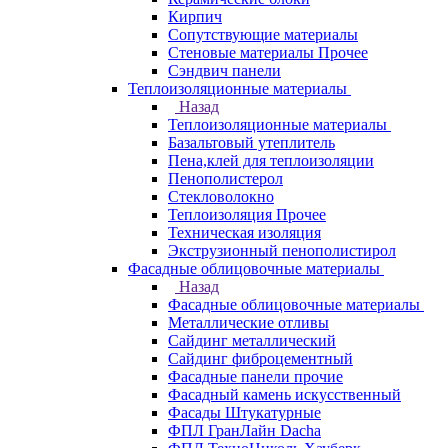
Кирпич
Сопутствующие материалы
Стеновые материалы Прочее
Сэндвич панели
Теплоизоляционные материалы
Назад
Теплоизоляционные материалы
Базальтовый утеплитель
Пена,клей для теплоизоляции
Пенополистерол
Стекловолокно
Теплоизоляция Прочее
Техническая изоляция
Экструзионный пенополистирол
Фасадные облицовочные материалы
Назад
Фасадные облицовочные материалы
Металлические отливы
Сайдинг металлический
Сайдинг фиброцементный
Фасадные панели прочие
Фасадный камень искусственный
Фасады Штукатурные
ФПЛ ГранЛайн Dacha