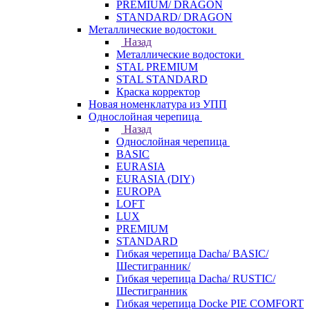
PREMIUM/ DRAGON
STANDARD/ DRAGON
Металлические водостоки
Назад
Металлические водостоки
STAL PREMIUM
STAL STANDARD
Краска корректор
Новая номенклатура из УПП
Однослойная черепица
Назад
Однослойная черепица
BASIC
EURASIA
EURASIA (DIY)
EUROPA
LOFT
LUX
PREMIUM
STANDARD
Гибкая черепица Dacha/ BASIC/
Шестигранник/
Гибкая черепица Dacha/ RUSTIC/
Шестигранник
Гибкая черепица Docke PIE COMFORT