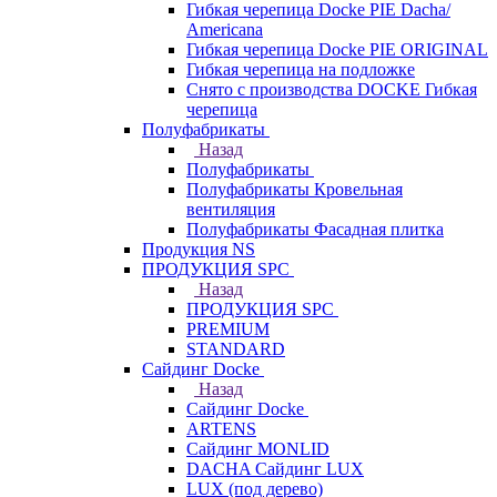
Гибкая черепица Docke PIE Dacha/
Americana
Гибкая черепица Docke PIE ОRIGINАL
Гибкая черепица на подложке
Снято с производства DOCKE Гибкая
черепица
Полуфабрикаты
Назад
Полуфабрикаты
Полуфабрикаты Кровельная
вентиляция
Полуфабрикаты Фасадная плитка
Продукция NS
ПРОДУКЦИЯ SPC
Назад
ПРОДУКЦИЯ SPC
PREMIUM
STANDARD
Сайдинг Docke
Назад
Сайдинг Docke
ARTENS
Cайдинг MONLID
DACHA Сайдинг LUX
LUX (под дерево)