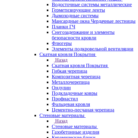
Водосточные системы металлические
Герметизирующие ленты
Дымоходные системы
Мансардные окна Чердачные лестницы
Планки ГЧ
Снегозадержание и элементы
безопасности кровли
Флюгеры
Элементы подкровельной вентиляции
Скатная кровля Покрытия
Назад
Скатная кровля Покрытия
Гибкая черепица
Композитная черепица
Металлочерепица
Ондулин
Подкладочные ковры
Профнастил
Фальцевая кровля
Цементно-песчаная черепица
Стеновые материалы
Назад
Стеновые материалы
Газобетонные изделия
Керамические блоки