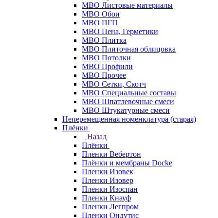
МВО Листовые материалы
МВО Обои
МВО ПГП
МВО Пена, Герметики
МВО Плитка
МВО Плиточная облицовка
МВО Потолки
МВО Профили
МВО Прочее
МВО Сетки, Скотч
МВО Специальные составы
МВО Шпатлевочные смеси
МВО Штукатурные смеси
Неперемещенная номенклатура (старая)
Плёнки
Назад
Плёнки
Пленки Вебертон
Плёнки и мембраны Docke
Пленки Изовек
Пленки Изовер
Пленки Изоспан
Пленки Кнауф
Пленки Легпром
Пленки Ондутис