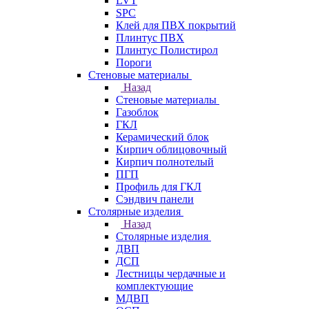
LVT
SPC
Клей для ПВХ покрытий
Плинтус ПВХ
Плинтус Полистирол
Пороги
Стеновые материалы
Назад
Стеновые материалы
Газоблок
ГКЛ
Керамический блок
Кирпич облицовочный
Кирпич полнотелый
ПГП
Профиль для ГКЛ
Сэндвич панели
Столярные изделия
Назад
Столярные изделия
ДВП
ДСП
Лестницы чердачные и
комплектующие
МДВП