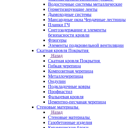
Водосточные системы металлические
Герметизирующие ленты
Дымоходные системы
Мансардные окна Чердачные лестницы
Планки ГЧ
Снегозадержание и элементы
безопасности кровли
Флюгеры
Элементы подкровельной вентиляции
Скатная кровля Покрытия
Назад
Скатная кровля Покрытия
Гибкая черепица
Композитная черепица
Металлочерепица
Ондулин
Подкладочные ковры
Профнастил
Фальцевая кровля
Цементно-песчаная черепица
Стеновые материалы
Назад
Стеновые материалы
Газобетонные изделия
Керамические блоки