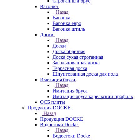
Строганный брус
Вагонка
Назад
Вагонка
Вагонка евро
Вагонка штиль
Доски
Назад
Доски
Доска обрезная
Доска сухая строганная
Завальцованная доска
Террасная доска
Шпунтованная доска для пола
Имитация бруса
Назад
Имитация бруса
Имитация бруса карельский профиль
ОСБ плиты
Продукция DOCKE
Назад
Продукция DOCKE
Водостоки Docke
Назад
Водостоки Docke