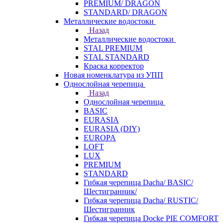
PREMIUM/ DRAGON
STANDARD/ DRAGON
Металлические водостоки
Назад
Металлические водостоки
STAL PREMIUM
STAL STANDARD
Краска корректор
Новая номенклатура из УПП
Однослойная черепица
Назад
Однослойная черепица
BASIC
EURASIA
EURASIA (DIY)
EUROPA
LOFT
LUX
PREMIUM
STANDARD
Гибкая черепица Dacha/ BASIC/
Шестигранник/
Гибкая черепица Dacha/ RUSTIC/
Шестигранник
Гибкая черепица Docke PIE COMFORT