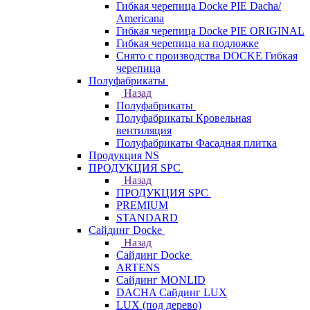
Гибкая черепица Docke PIE Dacha/
Americana
Гибкая черепица Docke PIE ОRIGINАL
Гибкая черепица на подложке
Снято с производства DOCKE Гибкая
черепица
Полуфабрикаты
Назад
Полуфабрикаты
Полуфабрикаты Кровельная
вентиляция
Полуфабрикаты Фасадная плитка
Продукция NS
ПРОДУКЦИЯ SPC
Назад
ПРОДУКЦИЯ SPC
PREMIUM
STANDARD
Сайдинг Docke
Назад
Сайдинг Docke
ARTENS
Cайдинг MONLID
DACHA Сайдинг LUX
LUX (под дерево)