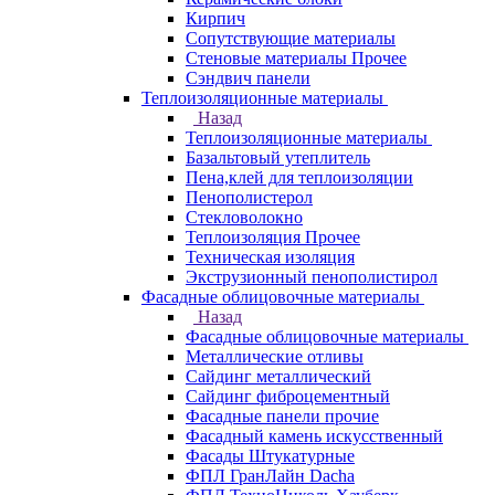
Кирпич
Сопутствующие материалы
Стеновые материалы Прочее
Сэндвич панели
Теплоизоляционные материалы
Назад
Теплоизоляционные материалы
Базальтовый утеплитель
Пена,клей для теплоизоляции
Пенополистерол
Стекловолокно
Теплоизоляция Прочее
Техническая изоляция
Экструзионный пенополистирол
Фасадные облицовочные материалы
Назад
Фасадные облицовочные материалы
Металлические отливы
Сайдинг металлический
Сайдинг фиброцементный
Фасадные панели прочие
Фасадный камень искусственный
Фасады Штукатурные
ФПЛ ГранЛайн Dacha