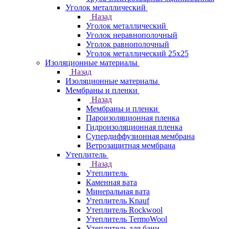
Уголок металлический
Назад
Уголок металлический
Уголок неравнополочный
Уголок равнополочный
Уголок металлический 25х25
Изоляционные материалы
Назад
Изоляционные материалы
Мембраны и пленки
Назад
Мембраны и пленки
Пароизоляционная пленка
Гидроизоляционная пленка
Супердиффузионная мембрана
Ветрозащитная мембрана
Утеплитель
Назад
Утеплитель
Каменная вата
Минеральная вата
Утеплитель Knauf
Утеплитель Rockwool
Утеплитель TermoWool
Утеплитель для бани