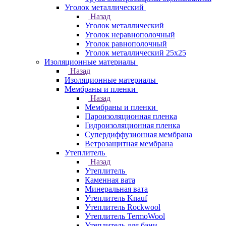
Уголок металлический
Назад
Уголок металлический
Уголок неравнополочный
Уголок равнополочный
Уголок металлический 25х25
Изоляционные материалы
Назад
Изоляционные материалы
Мембраны и пленки
Назад
Мембраны и пленки
Пароизоляционная пленка
Гидроизоляционная пленка
Супердиффузионная мембрана
Ветрозащитная мембрана
Утеплитель
Назад
Утеплитель
Каменная вата
Минеральная вата
Утеплитель Knauf
Утеплитель Rockwool
Утеплитель TermoWool
Утеплитель для бани