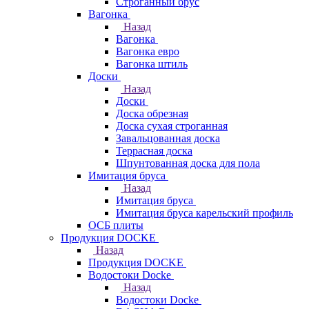
Строганный брус
Вагонка
Назад
Вагонка
Вагонка евро
Вагонка штиль
Доски
Назад
Доски
Доска обрезная
Доска сухая строганная
Завальцованная доска
Террасная доска
Шпунтованная доска для пола
Имитация бруса
Назад
Имитация бруса
Имитация бруса карельский профиль
ОСБ плиты
Продукция DOCKE
Назад
Продукция DOCKE
Водостоки Docke
Назад
Водостоки Docke