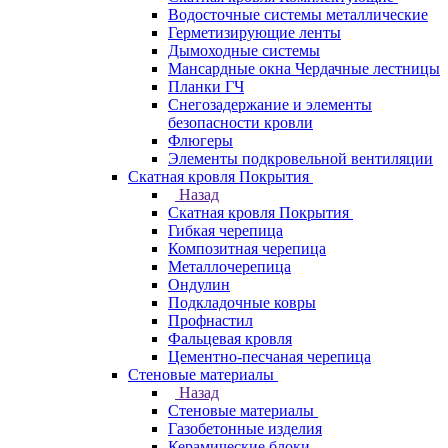
Водосточные системы металлические
Герметизирующие ленты
Дымоходные системы
Мансардные окна Чердачные лестницы
Планки ГЧ
Снегозадержание и элементы
безопасности кровли
Флюгеры
Элементы подкровельной вентиляции
Скатная кровля Покрытия
Назад
Скатная кровля Покрытия
Гибкая черепица
Композитная черепица
Металлочерепица
Ондулин
Подкладочные ковры
Профнастил
Фальцевая кровля
Цементно-песчаная черепица
Стеновые материалы
Назад
Стеновые материалы
Газобетонные изделия
Керамические блоки