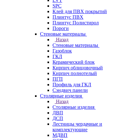
LVT
SPC
Клей для ПВХ покрытий
Плинтус ПВХ
Плинтус Полистирол
Пороги
Стеновые материалы
Назад
Стеновые материалы
Газоблок
ГКЛ
Керамический блок
Кирпич облицовочный
Кирпич полнотелый
ПГП
Профиль для ГКЛ
Сэндвич панели
Столярные изделия
Назад
Столярные изделия
ДВП
ДСП
Лестницы чердачные и
комплектующие
МДВП