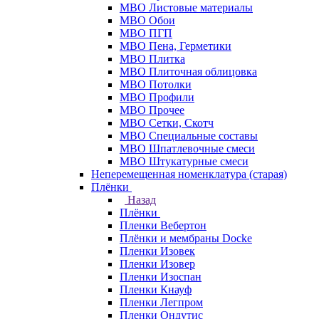
МВО Листовые материалы
МВО Обои
МВО ПГП
МВО Пена, Герметики
МВО Плитка
МВО Плиточная облицовка
МВО Потолки
МВО Профили
МВО Прочее
МВО Сетки, Скотч
МВО Специальные составы
МВО Шпатлевочные смеси
МВО Штукатурные смеси
Неперемещенная номенклатура (старая)
Плёнки
Назад
Плёнки
Пленки Вебертон
Плёнки и мембраны Docke
Пленки Изовек
Пленки Изовер
Пленки Изоспан
Пленки Кнауф
Пленки Легпром
Пленки Ондутис