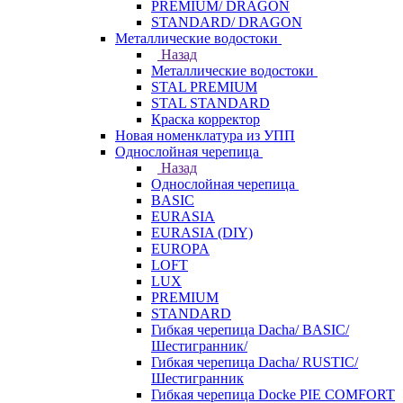
PREMIUM/ DRAGON
STANDARD/ DRAGON
Металлические водостоки
Назад
Металлические водостоки
STAL PREMIUM
STAL STANDARD
Краска корректор
Новая номенклатура из УПП
Однослойная черепица
Назад
Однослойная черепица
BASIC
EURASIA
EURASIA (DIY)
EUROPA
LOFT
LUX
PREMIUM
STANDARD
Гибкая черепица Dacha/ BASIC/
Шестигранник/
Гибкая черепица Dacha/ RUSTIC/
Шестигранник
Гибкая черепица Docke PIE COMFORT