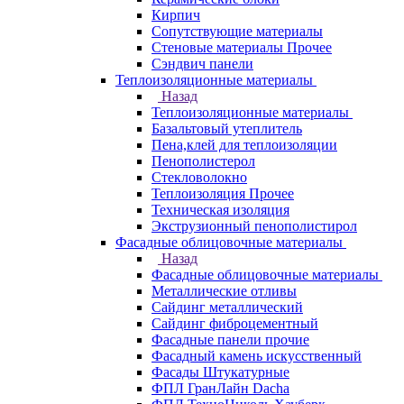
Кирпич
Сопутствующие материалы
Стеновые материалы Прочее
Сэндвич панели
Теплоизоляционные материалы
Назад
Теплоизоляционные материалы
Базальтовый утеплитель
Пена,клей для теплоизоляции
Пенополистерол
Стекловолокно
Теплоизоляция Прочее
Техническая изоляция
Экструзионный пенополистирол
Фасадные облицовочные материалы
Назад
Фасадные облицовочные материалы
Металлические отливы
Сайдинг металлический
Сайдинг фиброцементный
Фасадные панели прочие
Фасадный камень искусственный
Фасады Штукатурные
ФПЛ ГранЛайн Dacha