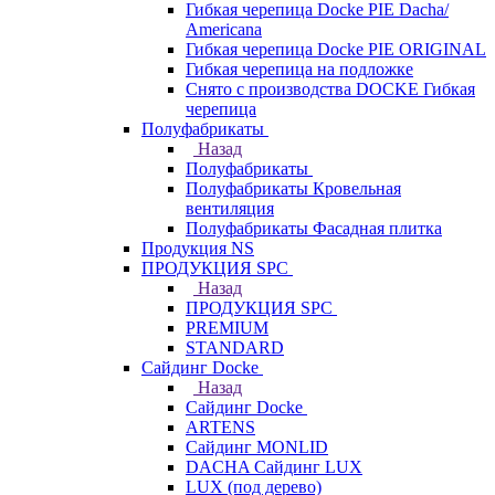
Гибкая черепица Docke PIE Dacha/
Americana
Гибкая черепица Docke PIE ОRIGINАL
Гибкая черепица на подложке
Снято с производства DOCKE Гибкая
черепица
Полуфабрикаты
Назад
Полуфабрикаты
Полуфабрикаты Кровельная
вентиляция
Полуфабрикаты Фасадная плитка
Продукция NS
ПРОДУКЦИЯ SPC
Назад
ПРОДУКЦИЯ SPC
PREMIUM
STANDARD
Сайдинг Docke
Назад
Сайдинг Docke
ARTENS
Cайдинг MONLID
DACHA Сайдинг LUX
LUX (под дерево)