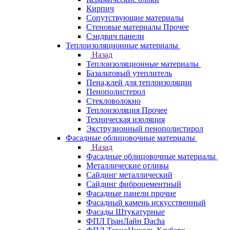
Кирпич
Сопутствующие материалы
Стеновые материалы Прочее
Сэндвич панели
Теплоизоляционные материалы
Назад
Теплоизоляционные материалы
Базальтовый утеплитель
Пена,клей для теплоизоляции
Пенополистерол
Стекловолокно
Теплоизоляция Прочее
Техническая изоляция
Экструзионный пенополистирол
Фасадные облицовочные материалы
Назад
Фасадные облицовочные материалы
Металлические отливы
Сайдинг металлический
Сайдинг фиброцементный
Фасадные панели прочие
Фасадный камень искусственный
Фасады Штукатурные
ФПЛ ГранЛайн Dacha