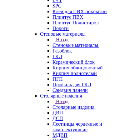
LVT
SPC
Клей для ПВХ покрытий
Плинтус ПВХ
Плинтус Полистирол
Пороги
Стеновые материалы
Назад
Стеновые материалы
Газоблок
ГКЛ
Керамический блок
Кирпич облицовочный
Кирпич полнотелый
ПГП
Профиль для ГКЛ
Сэндвич панели
Столярные изделия
Назад
Столярные изделия
ДВП
ДСП
Лестницы чердачные и
комплектующие
МДВП