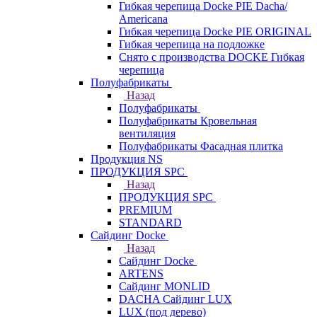
Гибкая черепица Docke PIE Dacha/
Americana
Гибкая черепица Docke PIE ОRIGINАL
Гибкая черепица на подложке
Снято с производства DOCKE Гибкая
черепица
Полуфабрикаты
Назад
Полуфабрикаты
Полуфабрикаты Кровельная
вентиляция
Полуфабрикаты Фасадная плитка
Продукция NS
ПРОДУКЦИЯ SPC
Назад
ПРОДУКЦИЯ SPC
PREMIUM
STANDARD
Сайдинг Docke
Назад
Сайдинг Docke
ARTENS
Cайдинг MONLID
DACHA Сайдинг LUX
LUX (под дерево)