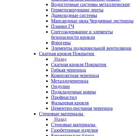
Водосточные системы металлические
Герметизирующие ленты
Дымоходные системы
Мансардные окна Чердачные лестницы
Планки ГЧ
Снегозадержание и элементы
безопасности кровли
Флюгеры
Элементы подкровельной вентиляции
Скатная кровля Покрытия
Назад
Скатная кровля Покрытия
Гибкая черепица
Композитная черепица
Металлочерепица
Ондулин
Подкладочные ковры
Профнастил
Фальцевая кровля
Цементно-песчаная черепица
Стеновые материалы
Назад
Стеновые материалы
Газобетонные изделия
Керамические блоки