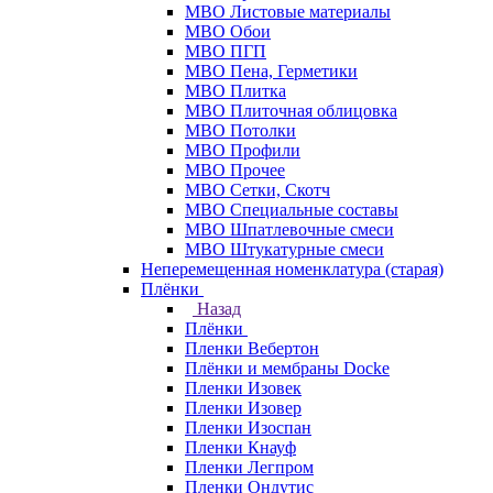
МВО Листовые материалы
МВО Обои
МВО ПГП
МВО Пена, Герметики
МВО Плитка
МВО Плиточная облицовка
МВО Потолки
МВО Профили
МВО Прочее
МВО Сетки, Скотч
МВО Специальные составы
МВО Шпатлевочные смеси
МВО Штукатурные смеси
Неперемещенная номенклатура (старая)
Плёнки
Назад
Плёнки
Пленки Вебертон
Плёнки и мембраны Docke
Пленки Изовек
Пленки Изовер
Пленки Изоспан
Пленки Кнауф
Пленки Легпром
Пленки Ондутис