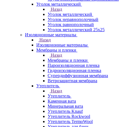
Уголок металлический
Назад
Уголок металлический
Уголок неравнополочный
Уголок равнополочный
Уголок металлический 25х25
Изоляционные материалы
Назад
Изоляционные материалы
Мембраны и пленки
Назад
Мембраны и пленки
Пароизоляционная пленка
Гидроизоляционная пленка
Супердиффузионная мембрана
Ветрозащитная мембрана
Утеплитель
Назад
Утеплитель
Каменная вата
Минеральная вата
Утеплитель Knauf
Утеплитель Rockwool
Утеплитель TermoWool
Утеплитель для бани