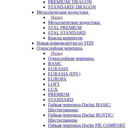
PREMIUM/ DRAGON
STANDARD/ DRAGON
Металлические водостоки
Назад
Металлические водостоки
STAL PREMIUM
STAL STANDARD
Краска корректор
Новая номенклатура из УПП
Однослойная черепица
Назад
Однослойная черепица
BASIC
EURASIA
EURASIA (DIY)
EUROPA
LOFT
LUX
PREMIUM
STANDARD
Гибкая черепица Dacha/ BASIC/
Шестигранник/
Гибкая черепица Dacha/ RUSTIC/
Шестигранник
Гибкая черепица Docke PIE COMFORT