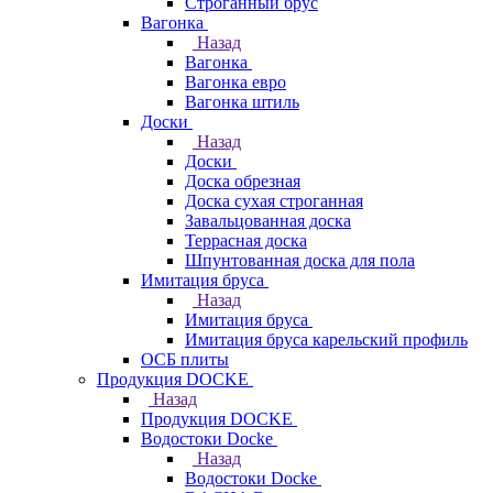
Строганный брус
Вагонка
Назад
Вагонка
Вагонка евро
Вагонка штиль
Доски
Назад
Доски
Доска обрезная
Доска сухая строганная
Завальцованная доска
Террасная доска
Шпунтованная доска для пола
Имитация бруса
Назад
Имитация бруса
Имитация бруса карельский профиль
ОСБ плиты
Продукция DOCKE
Назад
Продукция DOCKE
Водостоки Docke
Назад
Водостоки Docke