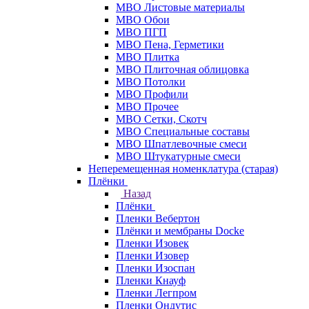
МВО Листовые материалы
МВО Обои
МВО ПГП
МВО Пена, Герметики
МВО Плитка
МВО Плиточная облицовка
МВО Потолки
МВО Профили
МВО Прочее
МВО Сетки, Скотч
МВО Специальные составы
МВО Шпатлевочные смеси
МВО Штукатурные смеси
Неперемещенная номенклатура (старая)
Плёнки
Назад
Плёнки
Пленки Вебертон
Плёнки и мембраны Docke
Пленки Изовек
Пленки Изовер
Пленки Изоспан
Пленки Кнауф
Пленки Легпром
Пленки Ондутис