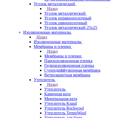
Уголок металлический
Назад
Уголок металлический
Уголок неравнополочный
Уголок равнополочный
Уголок металлический 25х25
Изоляционные материалы
Назад
Изоляционные материалы
Мембраны и пленки
Назад
Мембраны и пленки
Пароизоляционная пленка
Гидроизоляционная пленка
Супердиффузионная мембрана
Ветрозащитная мембрана
Утеплитель
Назад
Утеплитель
Каменная вата
Минеральная вата
Утеплитель Knauf
Утеплитель Rockwool
Утеплитель TermoWool
Утеплитель для бани