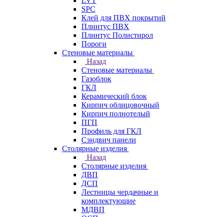
LVT
SPC
Клей для ПВХ покрытий
Плинтус ПВХ
Плинтус Полистирол
Пороги
Стеновые материалы
Назад
Стеновые материалы
Газоблок
ГКЛ
Керамический блок
Кирпич облицовочный
Кирпич полнотелый
ПГП
Профиль для ГКЛ
Сэндвич панели
Столярные изделия
Назад
Столярные изделия
ДВП
ДСП
Лестницы чердачные и
комплектующие
МДВП