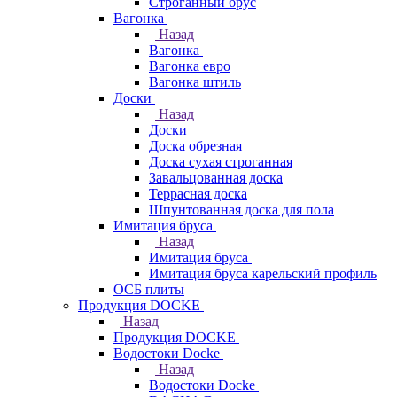
Строганный брус
Вагонка
Назад
Вагонка
Вагонка евро
Вагонка штиль
Доски
Назад
Доски
Доска обрезная
Доска сухая строганная
Завальцованная доска
Террасная доска
Шпунтованная доска для пола
Имитация бруса
Назад
Имитация бруса
Имитация бруса карельский профиль
ОСБ плиты
Продукция DOCKE
Назад
Продукция DOCKE
Водостоки Docke
Назад
Водостоки Docke