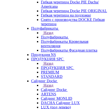
Гибкая черепица Docke PIE Dacha/
Americana
Гибкая черепица Docke PIE ОRIGINАL
Гибкая черепица на подложке
Снято с производства DOCKE Гибкая
черепица
Полуфабрикаты
Назад
Полуфабрикаты
Полуфабрикаты Кровельная
вентиляция
Полуфабрикаты Фасадная плитка
Продукция NS
ПРОДУКЦИЯ SPC
Назад
ПРОДУКЦИЯ SPC
PREMIUM
STANDARD
Сайдинг Docke
Назад
Сайдинг Docke
ARTENS
Cайдинг MONLID
DACHA Сайдинг LUX
LUX (под дерево)