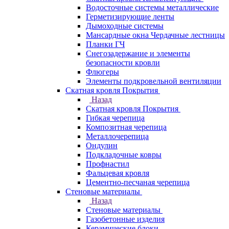
Водосточные системы металлические
Герметизирующие ленты
Дымоходные системы
Мансардные окна Чердачные лестницы
Планки ГЧ
Снегозадержание и элементы
безопасности кровли
Флюгеры
Элементы подкровельной вентиляции
Скатная кровля Покрытия
Назад
Скатная кровля Покрытия
Гибкая черепица
Композитная черепица
Металлочерепица
Ондулин
Подкладочные ковры
Профнастил
Фальцевая кровля
Цементно-песчаная черепица
Стеновые материалы
Назад
Стеновые материалы
Газобетонные изделия
Керамические блоки