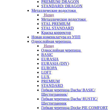
PREMIUM/ DRAGON
STANDARD/ DRAGON
Металлические водостоки
Назад
Металлические водостоки
STAL PREMIUM
STAL STANDARD
Краска корректор
Новая номенклатура из УПП
Однослойная черепица
Назад
Однослойная черепица
BASIC
EURASIA
EURASIA (DIY)
EUROPA
LOFT
LUX
PREMIUM
STANDARD
Гибкая черепица Dacha/ BASIC/
Шестигранник/
Гибкая черепица Dacha/ RUSTIC/
Шестигранник
Гибкая черепица Docke PIE COMFORT