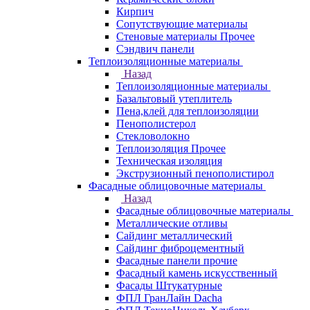
Кирпич
Сопутствующие материалы
Стеновые материалы Прочее
Сэндвич панели
Теплоизоляционные материалы
Назад
Теплоизоляционные материалы
Базальтовый утеплитель
Пена,клей для теплоизоляции
Пенополистерол
Стекловолокно
Теплоизоляция Прочее
Техническая изоляция
Экструзионный пенополистирол
Фасадные облицовочные материалы
Назад
Фасадные облицовочные материалы
Металлические отливы
Сайдинг металлический
Сайдинг фиброцементный
Фасадные панели прочие
Фасадный камень искусственный
Фасады Штукатурные
ФПЛ ГранЛайн Dacha