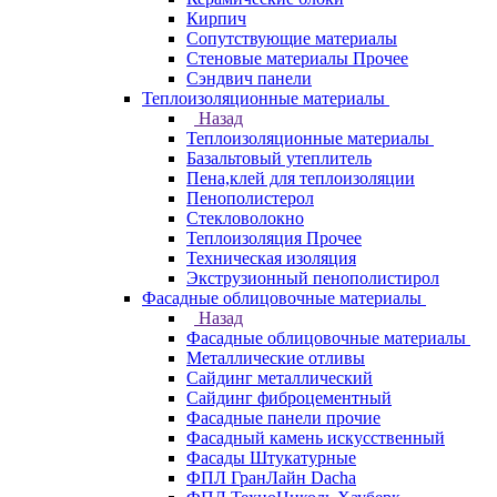
Кирпич
Сопутствующие материалы
Стеновые материалы Прочее
Сэндвич панели
Теплоизоляционные материалы
Назад
Теплоизоляционные материалы
Базальтовый утеплитель
Пена,клей для теплоизоляции
Пенополистерол
Стекловолокно
Теплоизоляция Прочее
Техническая изоляция
Экструзионный пенополистирол
Фасадные облицовочные материалы
Назад
Фасадные облицовочные материалы
Металлические отливы
Сайдинг металлический
Сайдинг фиброцементный
Фасадные панели прочие
Фасадный камень искусственный
Фасады Штукатурные
ФПЛ ГранЛайн Dacha