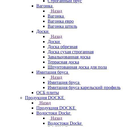
Строганный брус
Вагонка
Назад
Вагонка
Вагонка евро
Вагонка штиль
Доски
Назад
Доски
Доска обрезная
Доска сухая строганная
Завальцованная доска
Террасная доска
Шпунтованная доска для пола
Имитация бруса
Назад
Имитация бруса
Имитация бруса карельский профиль
ОСБ плиты
Продукция DOCKE
Назад
Продукция DOCKE
Водостоки Docke
Назад
Водостоки Docke