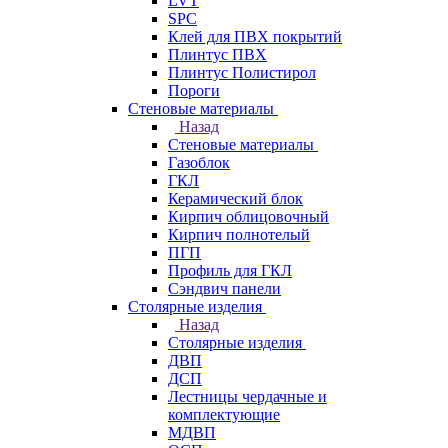
LVT
SPC
Клей для ПВХ покрытий
Плинтус ПВХ
Плинтус Полистирол
Пороги
Стеновые материалы
Назад
Стеновые материалы
Газоблок
ГКЛ
Керамический блок
Кирпич облицовочный
Кирпич полнотелый
ПГП
Профиль для ГКЛ
Сэндвич панели
Столярные изделия
Назад
Столярные изделия
ДВП
ДСП
Лестницы чердачные и
комплектующие
МДВП