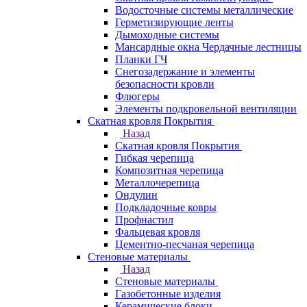
Водосточные системы металлические
Герметизирующие ленты
Дымоходные системы
Мансардные окна Чердачные лестницы
Планки ГЧ
Снегозадержание и элементы
безопасности кровли
Флюгеры
Элементы подкровельной вентиляции
Скатная кровля Покрытия
Назад
Скатная кровля Покрытия
Гибкая черепица
Композитная черепица
Металлочерепица
Ондулин
Подкладочные ковры
Профнастил
Фальцевая кровля
Цементно-песчаная черепица
Стеновые материалы
Назад
Стеновые материалы
Газобетонные изделия
Керамические блоки