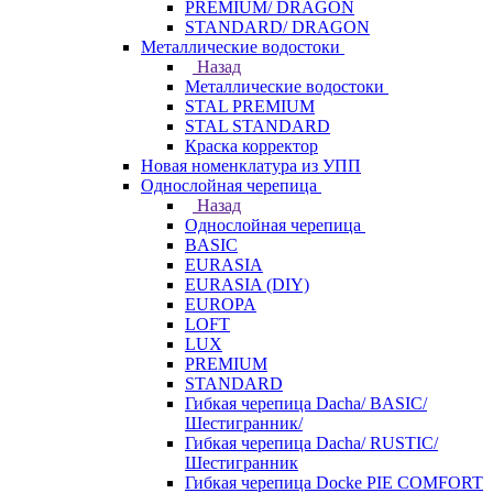
PREMIUM/ DRAGON
STANDARD/ DRAGON
Металлические водостоки
Назад
Металлические водостоки
STAL PREMIUM
STAL STANDARD
Краска корректор
Новая номенклатура из УПП
Однослойная черепица
Назад
Однослойная черепица
BASIC
EURASIA
EURASIA (DIY)
EUROPA
LOFT
LUX
PREMIUM
STANDARD
Гибкая черепица Dacha/ BASIC/
Шестигранник/
Гибкая черепица Dacha/ RUSTIC/
Шестигранник
Гибкая черепица Docke PIE COMFORT