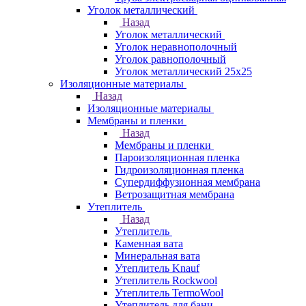
Уголок металлический
Назад
Уголок металлический
Уголок неравнополочный
Уголок равнополочный
Уголок металлический 25х25
Изоляционные материалы
Назад
Изоляционные материалы
Мембраны и пленки
Назад
Мембраны и пленки
Пароизоляционная пленка
Гидроизоляционная пленка
Супердиффузионная мембрана
Ветрозащитная мембрана
Утеплитель
Назад
Утеплитель
Каменная вата
Минеральная вата
Утеплитель Knauf
Утеплитель Rockwool
Утеплитель TermoWool
Утеплитель для бани