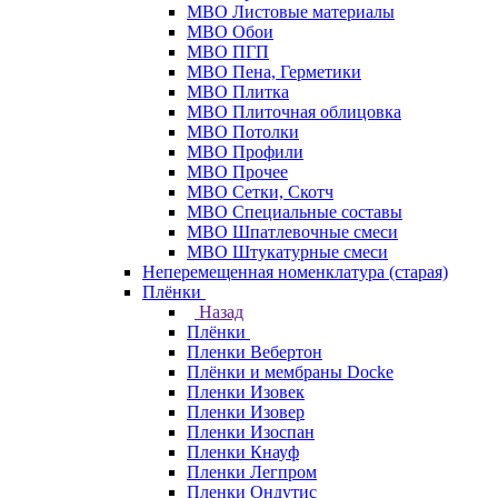
МВО Листовые материалы
МВО Обои
МВО ПГП
МВО Пена, Герметики
МВО Плитка
МВО Плиточная облицовка
МВО Потолки
МВО Профили
МВО Прочее
МВО Сетки, Скотч
МВО Специальные составы
МВО Шпатлевочные смеси
МВО Штукатурные смеси
Неперемещенная номенклатура (старая)
Плёнки
Назад
Плёнки
Пленки Вебертон
Плёнки и мембраны Docke
Пленки Изовек
Пленки Изовер
Пленки Изоспан
Пленки Кнауф
Пленки Легпром
Пленки Ондутис