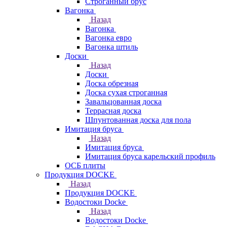
Строганный брус
Вагонка
Назад
Вагонка
Вагонка евро
Вагонка штиль
Доски
Назад
Доски
Доска обрезная
Доска сухая строганная
Завальцованная доска
Террасная доска
Шпунтованная доска для пола
Имитация бруса
Назад
Имитация бруса
Имитация бруса карельский профиль
ОСБ плиты
Продукция DOCKE
Назад
Продукция DOCKE
Водостоки Docke
Назад
Водостоки Docke