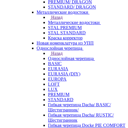
PREMIUM/ DRAGON
STANDARD/ DRAGON
Металлические водостоки
Назад
Металлические водостоки
STAL PREMIUM
STAL STANDARD
Краска корректор
Новая номенклатура из УПП
Однослойная черепица
Назад
Однослойная черепица
BASIC
EURASIA
EURASIA (DIY)
EUROPA
LOFT
LUX
PREMIUM
STANDARD
Гибкая черепица Dacha/ BASIC/
Шестигранник/
Гибкая черепица Dacha/ RUSTIC/
Шестигранник
Гибкая черепица Docke PIE COMFORT