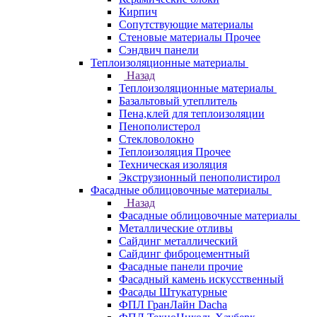
Кирпич
Сопутствующие материалы
Стеновые материалы Прочее
Сэндвич панели
Теплоизоляционные материалы
Назад
Теплоизоляционные материалы
Базальтовый утеплитель
Пена,клей для теплоизоляции
Пенополистерол
Стекловолокно
Теплоизоляция Прочее
Техническая изоляция
Экструзионный пенополистирол
Фасадные облицовочные материалы
Назад
Фасадные облицовочные материалы
Металлические отливы
Сайдинг металлический
Сайдинг фиброцементный
Фасадные панели прочие
Фасадный камень искусственный
Фасады Штукатурные
ФПЛ ГранЛайн Dacha