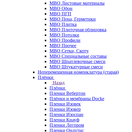
МВО Листовые материалы
МВО Обои
МВО ПГП
МВО Пена, Герметики
МВО Плитка
МВО Плиточная облицовка
МВО Потолки
МВО Профили
МВО Прочее
МВО Сетки, Скотч
МВО Специальные составы
МВО Шпатлевочные смеси
МВО Штукатурные смеси
Неперемещенная номенклатура (старая)
Плёнки
Назад
Плёнки
Пленки Вебертон
Плёнки и мембраны Docke
Пленки Изовек
Пленки Изовер
Пленки Изоспан
Пленки Кнауф
Пленки Легпром
Пленки Ондутис