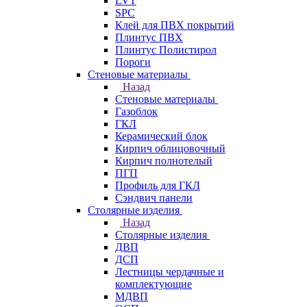
LVT
SPC
Клей для ПВХ покрытий
Плинтус ПВХ
Плинтус Полистирол
Пороги
Стеновые материалы
Назад
Стеновые материалы
Газоблок
ГКЛ
Керамический блок
Кирпич облицовочный
Кирпич полнотелый
ПГП
Профиль для ГКЛ
Сэндвич панели
Столярные изделия
Назад
Столярные изделия
ДВП
ДСП
Лестницы чердачные и
комплектующие
МДВП