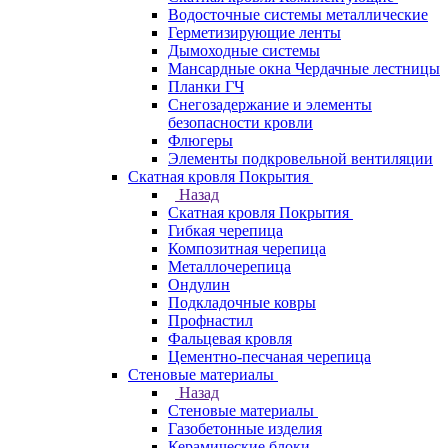
Водосточные системы металлические
Герметизирующие ленты
Дымоходные системы
Мансардные окна Чердачные лестницы
Планки ГЧ
Снегозадержание и элементы
безопасности кровли
Флюгеры
Элементы подкровельной вентиляции
Скатная кровля Покрытия
Назад
Скатная кровля Покрытия
Гибкая черепица
Композитная черепица
Металлочерепица
Ондулин
Подкладочные ковры
Профнастил
Фальцевая кровля
Цементно-песчаная черепица
Стеновые материалы
Назад
Стеновые материалы
Газобетонные изделия
Керамические блоки