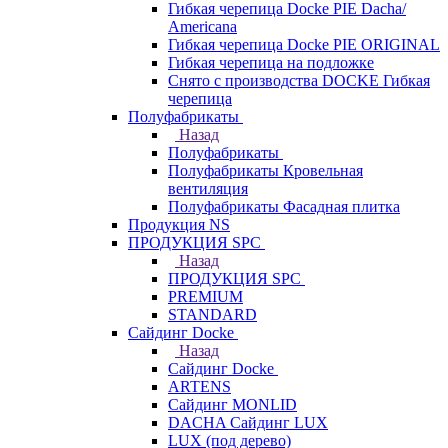
Гибкая черепица Docke PIE Dacha/
Americana
Гибкая черепица Docke PIE ОRIGINАL
Гибкая черепица на подложке
Снято с производства DOCKE Гибкая
черепица
Полуфабрикаты
Назад
Полуфабрикаты
Полуфабрикаты Кровельная
вентиляция
Полуфабрикаты Фасадная плитка
Продукция NS
ПРОДУКЦИЯ SPC
Назад
ПРОДУКЦИЯ SPC
PREMIUM
STANDARD
Сайдинг Docke
Назад
Сайдинг Docke
ARTENS
Cайдинг MONLID
DACHA Сайдинг LUX
LUX (под дерево)