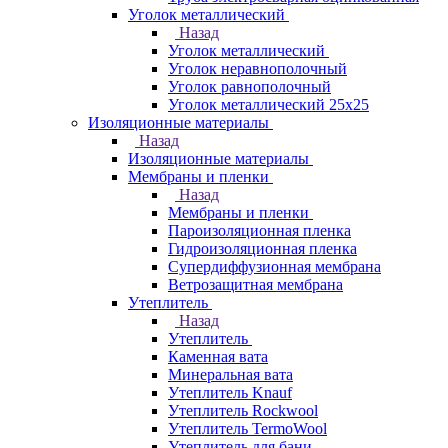
Уголок металлический
Назад
Уголок металлический
Уголок неравнополочный
Уголок равнополочный
Уголок металлический 25х25
Изоляционные материалы
Назад
Изоляционные материалы
Мембраны и пленки
Назад
Мембраны и пленки
Пароизоляционная пленка
Гидроизоляционная пленка
Супердиффузионная мембрана
Ветрозащитная мембрана
Утеплитель
Назад
Утеплитель
Каменная вата
Минеральная вата
Утеплитель Knauf
Утеплитель Rockwool
Утеплитель TermoWool
Утеплитель для бани