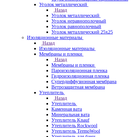
Уголок металлический
Назад
Уголок металлический
Уголок неравнополочный
Уголок равнополочный
Уголок металлический 25х25
Изоляционные материалы
Назад
Изоляционные материалы
Мембраны и пленки
Назад
Мембраны и пленки
Пароизоляционная пленка
Гидроизоляционная пленка
Супердиффузионная мембрана
Ветрозащитная мембрана
Утеплитель
Назад
Утеплитель
Каменная вата
Минеральная вата
Утеплитель Knauf
Утеплитель Rockwool
Утеплитель TermoWool
Утеплитель для бани