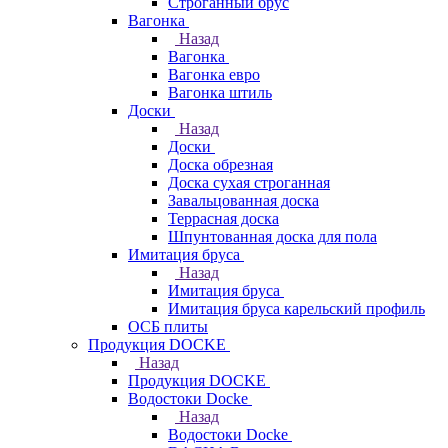
Строганный брус
Вагонка
Назад
Вагонка
Вагонка евро
Вагонка штиль
Доски
Назад
Доски
Доска обрезная
Доска сухая строганная
Завальцованная доска
Террасная доска
Шпунтованная доска для пола
Имитация бруса
Назад
Имитация бруса
Имитация бруса карельский профиль
ОСБ плиты
Продукция DOCKE
Назад
Продукция DOCKE
Водостоки Docke
Назад
Водостоки Docke