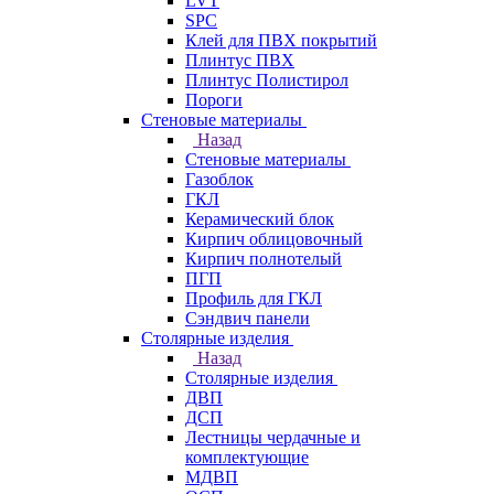
LVT
SPC
Клей для ПВХ покрытий
Плинтус ПВХ
Плинтус Полистирол
Пороги
Стеновые материалы
Назад
Стеновые материалы
Газоблок
ГКЛ
Керамический блок
Кирпич облицовочный
Кирпич полнотелый
ПГП
Профиль для ГКЛ
Сэндвич панели
Столярные изделия
Назад
Столярные изделия
ДВП
ДСП
Лестницы чердачные и
комплектующие
МДВП