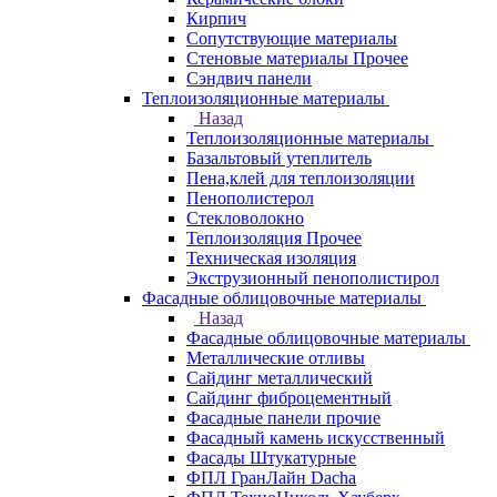
Кирпич
Сопутствующие материалы
Стеновые материалы Прочее
Сэндвич панели
Теплоизоляционные материалы
Назад
Теплоизоляционные материалы
Базальтовый утеплитель
Пена,клей для теплоизоляции
Пенополистерол
Стекловолокно
Теплоизоляция Прочее
Техническая изоляция
Экструзионный пенополистирол
Фасадные облицовочные материалы
Назад
Фасадные облицовочные материалы
Металлические отливы
Сайдинг металлический
Сайдинг фиброцементный
Фасадные панели прочие
Фасадный камень искусственный
Фасады Штукатурные
ФПЛ ГранЛайн Dacha