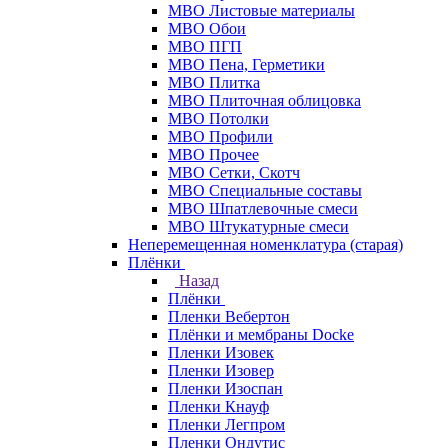
МВО Листовые материалы
МВО Обои
МВО ПГП
МВО Пена, Герметики
МВО Плитка
МВО Плиточная облицовка
МВО Потолки
МВО Профили
МВО Прочее
МВО Сетки, Скотч
МВО Специальные составы
МВО Шпатлевочные смеси
МВО Штукатурные смеси
Неперемещенная номенклатура (старая)
Плёнки
Назад
Плёнки
Пленки Вебертон
Плёнки и мембраны Docke
Пленки Изовек
Пленки Изовер
Пленки Изоспан
Пленки Кнауф
Пленки Легпром
Пленки Ондутис