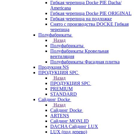
Гибкая черепица Docke PIE Dacha/
Americana
Гибкая черепица Docke PIE ОRIGINАL
Гибкая черепица на подложке
Снято с производства DOCKE Гибкая
черепица
Полуфабрикаты
Назад
Полуфабрикаты
Полуфабрикаты Кровельная
вентиляция
Полуфабрикаты Фасадная плитка
Продукция NS
ПРОДУКЦИЯ SPC
Назад
ПРОДУКЦИЯ SPC
PREMIUM
STANDARD
Сайдинг Docke
Назад
Сайдинг Docke
ARTENS
Cайдинг MONLID
DACHA Сайдинг LUX
LUX (под дерево)