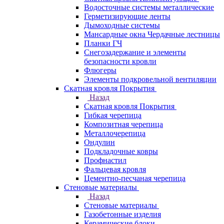
Водосточные системы металлические
Герметизирующие ленты
Дымоходные системы
Мансардные окна Чердачные лестницы
Планки ГЧ
Снегозадержание и элементы
безопасности кровли
Флюгеры
Элементы подкровельной вентиляции
Скатная кровля Покрытия
Назад
Скатная кровля Покрытия
Гибкая черепица
Композитная черепица
Металлочерепица
Ондулин
Подкладочные ковры
Профнастил
Фальцевая кровля
Цементно-песчаная черепица
Стеновые материалы
Назад
Стеновые материалы
Газобетонные изделия
Керамические блоки