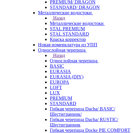
PREMIUM/ DRAGON
STANDARD/ DRAGON
Металлические водостоки
Назад
Металлические водостоки
STAL PREMIUM
STAL STANDARD
Краска корректор
Новая номенклатура из УПП
Однослойная черепица
Назад
Однослойная черепица
BASIC
EURASIA
EURASIA (DIY)
EUROPA
LOFT
LUX
PREMIUM
STANDARD
Гибкая черепица Dacha/ BASIC/
Шестигранник/
Гибкая черепица Dacha/ RUSTIC/
Шестигранник
Гибкая черепица Docke PIE COMFORT