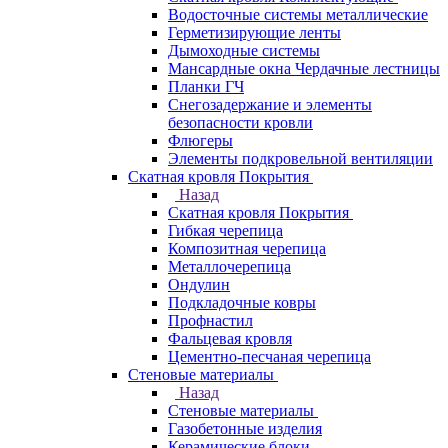
Водосточные системы металлические
Герметизирующие ленты
Дымоходные системы
Мансардные окна Чердачные лестницы
Планки ГЧ
Снегозадержание и элементы
безопасности кровли
Флюгеры
Элементы подкровельной вентиляции
Скатная кровля Покрытия
Назад
Скатная кровля Покрытия
Гибкая черепица
Композитная черепица
Металлочерепица
Ондулин
Подкладочные ковры
Профнастил
Фальцевая кровля
Цементно-песчаная черепица
Стеновые материалы
Назад
Стеновые материалы
Газобетонные изделия
Керамические блоки