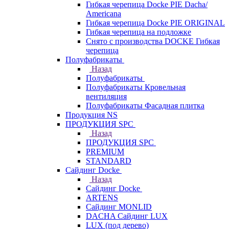
Гибкая черепица Docke PIE Dacha/
Americana
Гибкая черепица Docke PIE ОRIGINАL
Гибкая черепица на подложке
Снято с производства DOCKE Гибкая
черепица
Полуфабрикаты
Назад
Полуфабрикаты
Полуфабрикаты Кровельная
вентиляция
Полуфабрикаты Фасадная плитка
Продукция NS
ПРОДУКЦИЯ SPC
Назад
ПРОДУКЦИЯ SPC
PREMIUM
STANDARD
Сайдинг Docke
Назад
Сайдинг Docke
ARTENS
Cайдинг MONLID
DACHA Сайдинг LUX
LUX (под дерево)