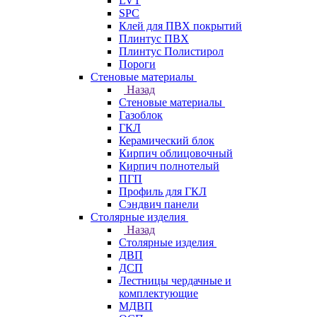
LVT
SPC
Клей для ПВХ покрытий
Плинтус ПВХ
Плинтус Полистирол
Пороги
Стеновые материалы
Назад
Стеновые материалы
Газоблок
ГКЛ
Керамический блок
Кирпич облицовочный
Кирпич полнотелый
ПГП
Профиль для ГКЛ
Сэндвич панели
Столярные изделия
Назад
Столярные изделия
ДВП
ДСП
Лестницы чердачные и
комплектующие
МДВП