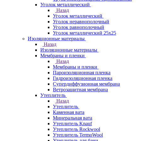
Уголок металлический
Назад
Уголок металлический
Уголок неравнополочный
Уголок равнополочный
Уголок металлический 25х25
Изоляционные материалы
Назад
Изоляционные материалы
Мембраны и пленки
Назад
Мембраны и пленки
Пароизоляционная пленка
Гидроизоляционная пленка
Супердиффузионная мембрана
Ветрозащитная мембрана
Утеплитель
Назад
Утеплитель
Каменная вата
Минеральная вата
Утеплитель Knauf
Утеплитель Rockwool
Утеплитель TermoWool
Утеплитель для бани