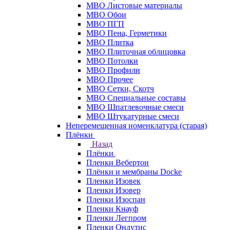
МВО Листовые материалы
МВО Обои
МВО ПГП
МВО Пена, Герметики
МВО Плитка
МВО Плиточная облицовка
МВО Потолки
МВО Профили
МВО Прочее
МВО Сетки, Скотч
МВО Специальные составы
МВО Шпатлевочные смеси
МВО Штукатурные смеси
Неперемещенная номенклатура (старая)
Плёнки
Назад
Плёнки
Пленки Вебертон
Плёнки и мембраны Docke
Пленки Изовек
Пленки Изовер
Пленки Изоспан
Пленки Кнауф
Пленки Легпром
Пленки Ондутис