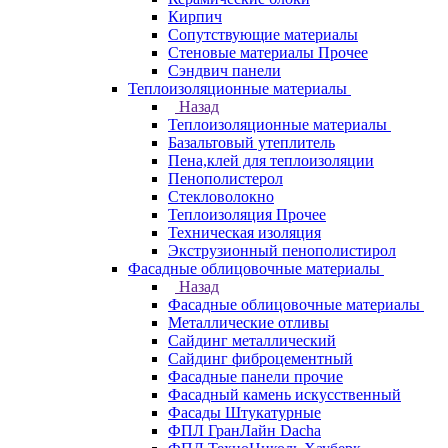
Кирпич
Сопутствующие материалы
Стеновые материалы Прочее
Сэндвич панели
Теплоизоляционные материалы
Назад
Теплоизоляционные материалы
Базальтовый утеплитель
Пена,клей для теплоизоляции
Пенополистерол
Стекловолокно
Теплоизоляция Прочее
Техническая изоляция
Экструзионный пенополистирол
Фасадные облицовочные материалы
Назад
Фасадные облицовочные материалы
Металлические отливы
Сайдинг металлический
Сайдинг фиброцементный
Фасадные панели прочие
Фасадный камень искусственный
Фасады Штукатурные
ФПЛ ГранЛайн Dacha