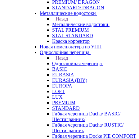
PREMIUM/ DRAGON
STANDARD/ DRAGON
Металлические водостоки
Назад
Металлические водостоки
STAL PREMIUM
STAL STANDARD
Краска корректор
Новая номенклатура из УПП
Однослойная черепица
Назад
Однослойная черепица
BASIC
EURASIA
EURASIA (DIY)
EUROPA
LOFT
LUX
PREMIUM
STANDARD
Гибкая черепица Dacha/ BASIC/
Шестигранник/
Гибкая черепица Dacha/ RUSTIC/
Шестигранник
Гибкая черепица Docke PIE COMFORT