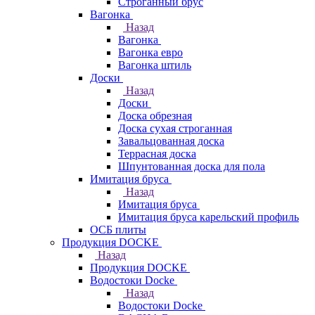
Строганный брус
Вагонка
Назад
Вагонка
Вагонка евро
Вагонка штиль
Доски
Назад
Доски
Доска обрезная
Доска сухая строганная
Завальцованная доска
Террасная доска
Шпунтованная доска для пола
Имитация бруса
Назад
Имитация бруса
Имитация бруса карельский профиль
ОСБ плиты
Продукция DOCKE
Назад
Продукция DOCKE
Водостоки Docke
Назад
Водостоки Docke