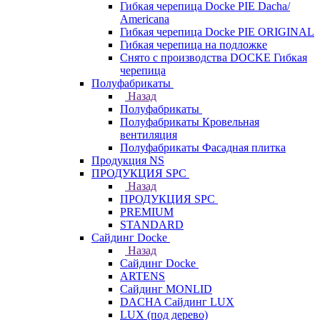
Гибкая черепица Docke PIE Dacha/
Americana
Гибкая черепица Docke PIE ОRIGINАL
Гибкая черепица на подложке
Снято с производства DOCKE Гибкая
черепица
Полуфабрикаты
Назад
Полуфабрикаты
Полуфабрикаты Кровельная
вентиляция
Полуфабрикаты Фасадная плитка
Продукция NS
ПРОДУКЦИЯ SPC
Назад
ПРОДУКЦИЯ SPC
PREMIUM
STANDARD
Сайдинг Docke
Назад
Сайдинг Docke
ARTENS
Cайдинг MONLID
DACHA Сайдинг LUX
LUX (под дерево)