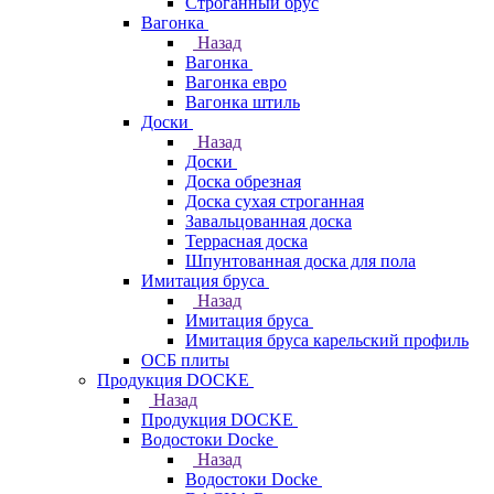
Строганный брус
Вагонка
Назад
Вагонка
Вагонка евро
Вагонка штиль
Доски
Назад
Доски
Доска обрезная
Доска сухая строганная
Завальцованная доска
Террасная доска
Шпунтованная доска для пола
Имитация бруса
Назад
Имитация бруса
Имитация бруса карельский профиль
ОСБ плиты
Продукция DOCKE
Назад
Продукция DOCKE
Водостоки Docke
Назад
Водостоки Docke