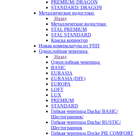
PREMIUM/ DRAGON
STANDARD/ DRAGON
Металлические водостоки
Назад
Металлические водостоки
STAL PREMIUM
STAL STANDARD
Краска корректор
Новая номенклатура из УПП
Однослойная черепица
Назад
Однослойная черепица
BASIC
EURASIA
EURASIA (DIY)
EUROPA
LOFT
LUX
PREMIUM
STANDARD
Гибкая черепица Dacha/ BASIC/
Шестигранник/
Гибкая черепица Dacha/ RUSTIC/
Шестигранник
Гибкая черепица Docke PIE COMFORT