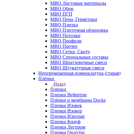
МВО Листовые материалы
МВО Обои
МВО ПГП
МВО Пена, Герметики
МВО Плитка
МВО Плиточная облицовка
МВО Потолки
МВО Профили
МВО Прочее
МВО Сетки, Скотч
МВО Специальные составы
МВО Шпатлевочные смеси
МВО Штукатурные смеси
Неперемещенная номенклатура (старая)
Плёнки
Назад
Плёнки
Пленки Вебертон
Плёнки и мембраны Docke
Пленки Изовек
Пленки Изовер
Пленки Изоспан
Пленки Кнауф
Пленки Легпром
Пленки Ондутис