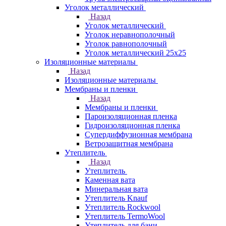
Уголок металлический
Назад
Уголок металлический
Уголок неравнополочный
Уголок равнополочный
Уголок металлический 25х25
Изоляционные материалы
Назад
Изоляционные материалы
Мембраны и пленки
Назад
Мембраны и пленки
Пароизоляционная пленка
Гидроизоляционная пленка
Супердиффузионная мембрана
Ветрозащитная мембрана
Утеплитель
Назад
Утеплитель
Каменная вата
Минеральная вата
Утеплитель Knauf
Утеплитель Rockwool
Утеплитель TermoWool
Утеплитель для бани