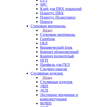
LVT
SPC
Клей для ПВХ покрытий
Плинтус ПВХ
Плинтус Полистирол
Пороги
Стеновые материалы
Назад
Стеновые материалы
Газоблок
ГКЛ
Керамический блок
Кирпич облицовочный
Кирпич полнотелый
ПГП
Профиль для ГКЛ
Сэндвич панели
Столярные изделия
Назад
Столярные изделия
ДВП
ДСП
Лестницы чердачные и
комплектующие
МДВП