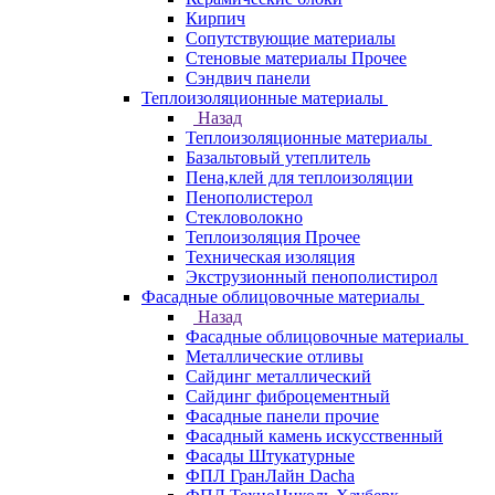
Кирпич
Сопутствующие материалы
Стеновые материалы Прочее
Сэндвич панели
Теплоизоляционные материалы
Назад
Теплоизоляционные материалы
Базальтовый утеплитель
Пена,клей для теплоизоляции
Пенополистерол
Стекловолокно
Теплоизоляция Прочее
Техническая изоляция
Экструзионный пенополистирол
Фасадные облицовочные материалы
Назад
Фасадные облицовочные материалы
Металлические отливы
Сайдинг металлический
Сайдинг фиброцементный
Фасадные панели прочие
Фасадный камень искусственный
Фасады Штукатурные
ФПЛ ГранЛайн Dacha