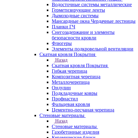
Водосточные системы металлические
Герметизирующие ленты
Дымоходные системы
Мансардные окна Чердачные лестницы
Планки ГЧ
Снегозадержание и элементы
безопасности кровли
Флюгеры
Элементы подкровельной вентиляции
Скатная кровля Покрытия
Назад
Скатная кровля Покрытия
Гибкая черепица
Композитная черепица
Металлочерепица
Ондулин
Подкладочные ковры
Профнастил
Фальцевая кровля
Цементно-песчаная черепица
Стеновые материалы
Назад
Стеновые материалы
Газобетонные изделия
Керамические блоки