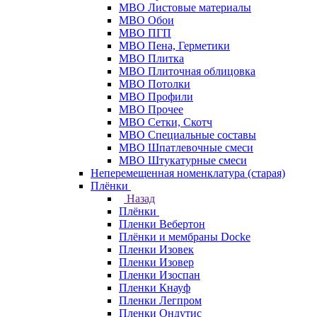
МВО Листовые материалы
МВО Обои
МВО ПГП
МВО Пена, Герметики
МВО Плитка
МВО Плиточная облицовка
МВО Потолки
МВО Профили
МВО Прочее
МВО Сетки, Скотч
МВО Специальные составы
МВО Шпатлевочные смеси
МВО Штукатурные смеси
Неперемещенная номенклатура (старая)
Плёнки
Назад
Плёнки
Пленки Вебертон
Плёнки и мембраны Docke
Пленки Изовек
Пленки Изовер
Пленки Изоспан
Пленки Кнауф
Пленки Легпром
Пленки Ондутис