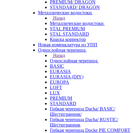
PREMIUM/ DRAGON
STANDARD/ DRAGON
Металлические водостоки
Назад
Металлические водостоки
STAL PREMIUM
STAL STANDARD
Краска корректор
Новая номенклатура из УПП
Однослойная черепица
Назад
Однослойная черепица
BASIC
EURASIA
EURASIA (DIY)
EUROPA
LOFT
LUX
PREMIUM
STANDARD
Гибкая черепица Dacha/ BASIC/
Шестигранник/
Гибкая черепица Dacha/ RUSTIC/
Шестигранник
Гибкая черепица Docke PIE COMFORT