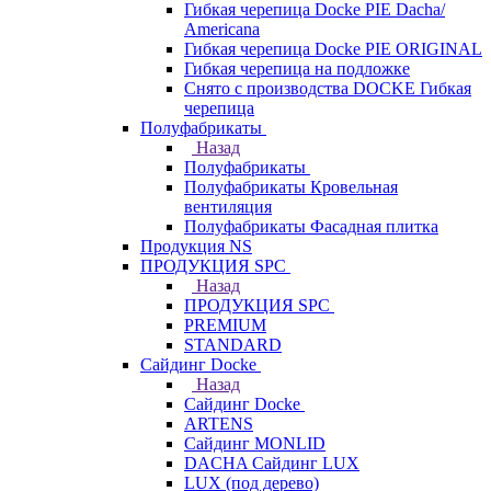
Гибкая черепица Docke PIE Dacha/
Americana
Гибкая черепица Docke PIE ОRIGINАL
Гибкая черепица на подложке
Снято с производства DOCKE Гибкая
черепица
Полуфабрикаты
Назад
Полуфабрикаты
Полуфабрикаты Кровельная
вентиляция
Полуфабрикаты Фасадная плитка
Продукция NS
ПРОДУКЦИЯ SPC
Назад
ПРОДУКЦИЯ SPC
PREMIUM
STANDARD
Сайдинг Docke
Назад
Сайдинг Docke
ARTENS
Cайдинг MONLID
DACHA Сайдинг LUX
LUX (под дерево)