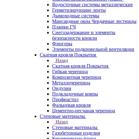
Водосточные системы металлические
Герметизирующие ленты
Дымоходные системы
Мансардные окна Чердачные лестницы
Планки ГЧ
Снегозадержание и элементы
безопасности кровли
Флюгеры
Элементы подкровельной вентиляции
Скатная кровля Покрытия
Назад
Скатная кровля Покрытия
Гибкая черепица
Композитная черепица
Металлочерепица
Ондулин
Подкладочные ковры
Профнастил
Фальцевая кровля
Цементно-песчаная черепица
Стеновые материалы
Назад
Стеновые материалы
Газобетонные изделия
Керамические блоки