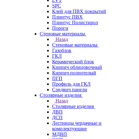
LVT
SPC
Клей для ПВХ покрытий
Плинтус ПВХ
Плинтус Полистирол
Пороги
Стеновые материалы
Назад
Стеновые материалы
Газоблок
ГКЛ
Керамический блок
Кирпич облицовочный
Кирпич полнотелый
ПГП
Профиль для ГКЛ
Сэндвич панели
Столярные изделия
Назад
Столярные изделия
ДВП
ДСП
Лестницы чердачные и
комплектующие
МДВП