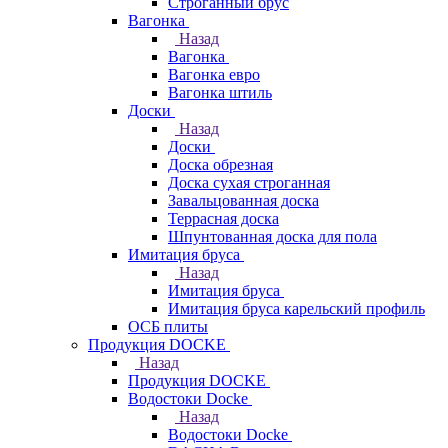
Строганный брус
Вагонка
Назад
Вагонка
Вагонка евро
Вагонка штиль
Доски
Назад
Доски
Доска обрезная
Доска сухая строганная
Завальцованная доска
Террасная доска
Шпунтованная доска для пола
Имитация бруса
Назад
Имитация бруса
Имитация бруса карельский профиль
ОСБ плиты
Продукция DOCKE
Назад
Продукция DOCKE
Водостоки Docke
Назад
Водостоки Docke