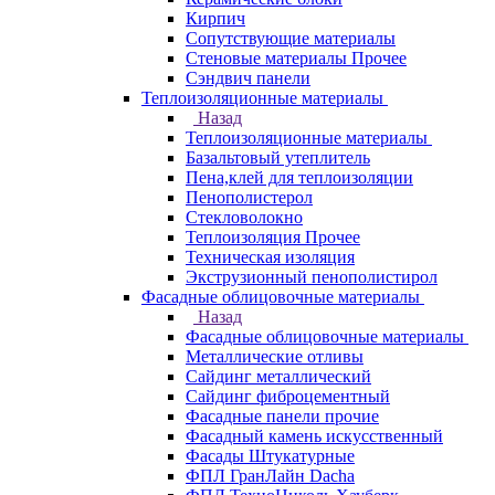
Кирпич
Сопутствующие материалы
Стеновые материалы Прочее
Сэндвич панели
Теплоизоляционные материалы
Назад
Теплоизоляционные материалы
Базальтовый утеплитель
Пена,клей для теплоизоляции
Пенополистерол
Стекловолокно
Теплоизоляция Прочее
Техническая изоляция
Экструзионный пенополистирол
Фасадные облицовочные материалы
Назад
Фасадные облицовочные материалы
Металлические отливы
Сайдинг металлический
Сайдинг фиброцементный
Фасадные панели прочие
Фасадный камень искусственный
Фасады Штукатурные
ФПЛ ГранЛайн Dacha