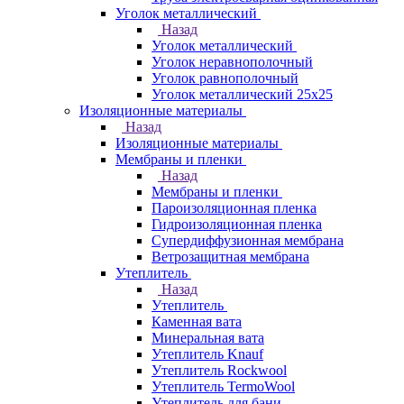
Уголок металлический
Назад
Уголок металлический
Уголок неравнополочный
Уголок равнополочный
Уголок металлический 25х25
Изоляционные материалы
Назад
Изоляционные материалы
Мембраны и пленки
Назад
Мембраны и пленки
Пароизоляционная пленка
Гидроизоляционная пленка
Супердиффузионная мембрана
Ветрозащитная мембрана
Утеплитель
Назад
Утеплитель
Каменная вата
Минеральная вата
Утеплитель Knauf
Утеплитель Rockwool
Утеплитель TermoWool
Утеплитель для бани